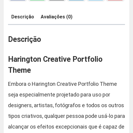
n
C
:
9
Descrição
Avaliações (0)
r
R
,
e
a
Descrição
$
9
t
i
0
Harington Creative Portfolio
v
e
Theme
5
.
P
Embora o Harington Creative Portfolio Theme
o
9
r
seja especialmente projetado para uso por
,
t
designers, artistas, fotógrafos e todos os outros
f
9
tipos criativos, qualquer pessoa pode usá-lo para
o
l
alcançar os efeitos excepcionais que é capaz de
0
i