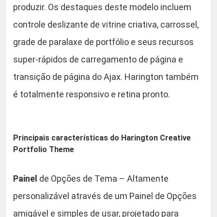
produzir. Os destaques deste modelo incluem
o
.
controle deslizante de vitrine criativa, carrossel,
T
h
grade de paralaxe de portfólio e seus recursos
e
super-rápidos de carregamento de página e
m
transição de página do Ajax. Harington também
e
q
é totalmente responsivo e retina pronto.
u
a
n
Principais características do Harington Creative
t
Portfolio Theme
i
d
Painel
de Opções de Tema – Altamente
a
d
personalizável através de um Painel de Opções
e
amigável e simples de usar, projetado para