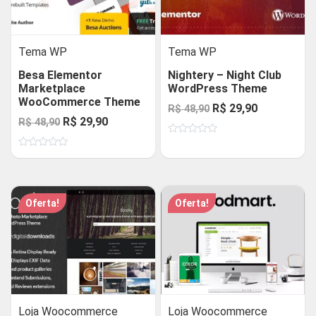
Tema WP
Tema WP
Besa Elementor
Nightery – Night Club
Marketplace
WordPress Theme
WooCommerce Theme
O
O
R$
29,90
R$
48,90
O
O
R$
29,90
R$
48,90
preço
preço
preço
preço
Avaliação
original
atual
0
Avaliação
original
atual
de
era:
é:
0
5
de
era:
é:
R$ 48,90.
R$ 29,90.
5
R$ 48,90.
R$ 29,90.
Oferta!
Oferta!
Loja Woocommerce
Loja Woocommerce