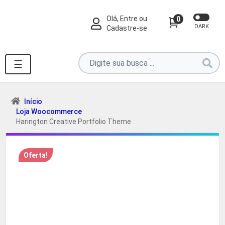
Olá, Entre ou
0
DARK
Cadastre-se
Pesquise
☰
por
produtos
aqui
Início
Loja Woocommerce
...
Harington Creative Portfolio Theme
Oferta!