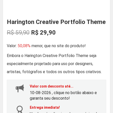
Harington Creative Portfolio Theme
O
O
R$
59,90
R$
29,90
p
p
Valor:
50,08%
menor, que no site do produto!
r
r
Embora o Harington Creative Portfolio Theme seja
especialmente projetado para uso por designers,
e
e
artistas, fotógrafos e todos os outros tipos criativos.
ç
ç
Valor com desconto até...
o
o
10-08-2026 , clique no botão abaixo e
garanta seu desconto!
o
a
Entrega imediata!