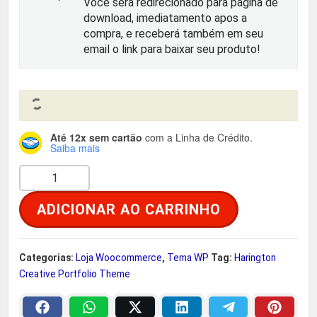
Você será redirecionado para página de
r
t
download, imediatamento apos a
compra, e receberá também em seu
i
u
email o link para baixar seu produto!
g
a
i
l
Até 12x sem cartão
com a Linha de Crédito.
n
é
Saiba mais
H
a
:
a
ADICIONAR AO CARRINHO
r
l
R
i
e
$
n
Categorias:
Loja Woocommerce
,
Tema WP
Tag:
Harington
g
Creative Portfolio Theme
r
t
o
a
2