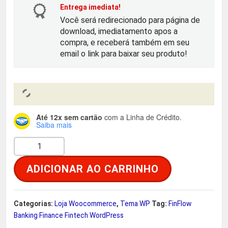
o
a
Entrega imediata!
Você será redirecionado para página de
r
t
download, imediatamento apos a
compra, e receberá também em seu
i
u
email o link para baixar seu produto!
g
a
i
l
Até 12x sem cartão
com a Linha de Crédito.
n
é
Saiba mais
F
a
:
i
ADICIONAR AO CARRINHO
n
l
R
F
e
$
l
Categorias:
Loja Woocommerce
,
Tema WP
Tag:
FinFlow
o
Banking Finance Fintech WordPress
r
w