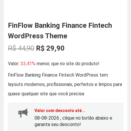
FinFlow Banking Finance Fintech
WordPress Theme
O
O
R$
44,90
R$
29,90
p
p
Valor:
33,41%
menor, que no site do produto!
r
r
FinFlow Banking Finance Fintech WordPress tem
layouts modernos, profissionais, perfeitos e limpos para
e
e
quase qualquer site que você precisa
ç
ç
Valor com desconto até...
o
o
08-08-2026 , clique no botão abaixo e
garanta seu desconto!