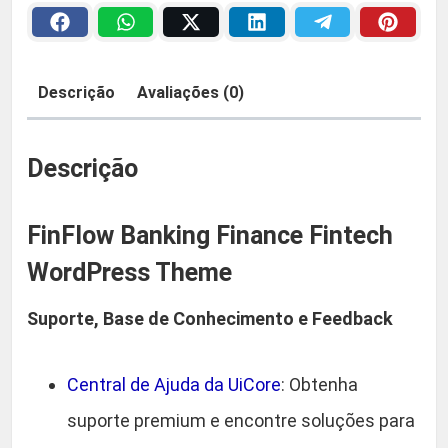
B
a
2
a
n
:
9
Descrição
Avaliações (0)
k
R
,
i
n
Descrição
$
9
g
F
0
FinFlow Banking Finance Fintech
i
n
WordPress Theme
4
.
a
Suporte, Base de Conhecimento e Feedback
n
4
c
,
e
Central de Ajuda da UiCore
: Obtenha
F
9
suporte premium e encontre soluções para
i