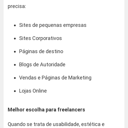
m
precisa:
e
q
Sites de pequenas empresas
u
a
Sites Corporativos
n
Páginas de destino
t
i
Blogs de Autoridade
d
a
Vendas e Páginas de Marketing
d
e
Lojas Online
Melhor escolha para freelancers
Quando se trata de usabilidade, estética e