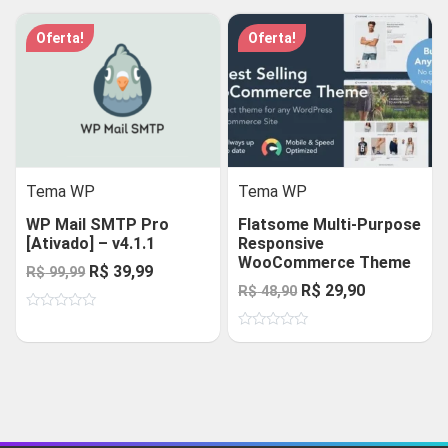
era:
é:
R$ 59,99.
R$ 29,90.
5
R$ 48,90.
R$ 29,90.
Oferta!
Oferta!
Tema WP
Tema WP
WP Mail SMTP Pro
Flatsome Multi-Purpose
[Ativado] – v4.1.1
Responsive
WooCommerce Theme
O
O
R$
39,99
R$
99,99
O
O
R$
29,90
R$
48,90
preço
preço
preço
preço
Avaliação
original
atual
0
Avaliação
original
atual
de
era:
é:
0
5
de
era:
é:
R$ 99,99.
R$ 39,99.
5
R$ 48,90.
R$ 29,90.