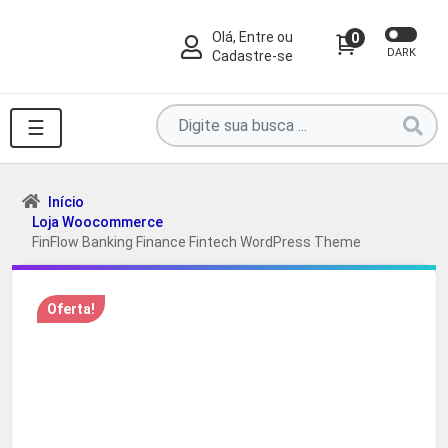
Olá, Entre ou
0
DARK
Cadastre-se
Pesquise
☰
por
produtos
aqui
Início
Loja Woocommerce
...
FinFlow Banking Finance Fintech WordPress Theme
Oferta!