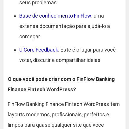
n
seus problemas.
0
t
Base de conhecimento FinFlow
: uma
e
.
c
extensa documentação para ajudá-lo a
h
começar.
W
o
UiCore Feedback
: Este é o lugar para você
r
votar, discutir e compartilhar ideias.
d
P
O que você pode criar com o FinFlow Banking
r
e
Finance Fintech WordPress?
s
s
FinFlow Banking Finance Fintech WordPress tem
T
layouts modernos, profissionais, perfeitos e
h
limpos para quase qualquer site que você
e