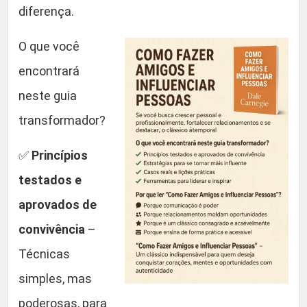
diferença.
d
i
O que você
t
encontrará
i
o
neste guia
n
transformador?
)
-
✅
Princípios
-
testados e
D
a
aprovados de
l
convivência
–
e
Técnicas
C
a
simples, mas
r
poderosas, para