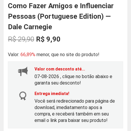
Como Fazer Amigos e Influenciar
Pessoas (Portuguese Edition) —
Dale Carnegie
O
O
R$
29,90
R$
9,90
p
p
Valor:
66,89%
menor, que no site do produto!
r
r
Valor com desconto até...
07-08-2026 , clique no botão abaixo e
e
e
garanta seu desconto!
ç
ç
Entrega imediata!
Você será redirecionado para página de
download, imediatamento apos a
o
o
compra, e receberá também em seu
email o link para baixar seu produto!
o
a