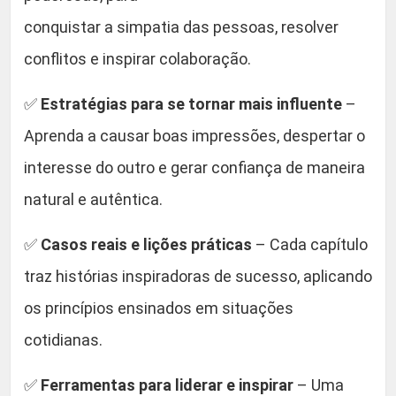
n
conquistar a simpatia das pessoas, resolver
e
g
conflitos e inspirar colaboração.
i
e
✅
Estratégias para se tornar mais influente
–
q
Aprenda a causar boas impressões, despertar o
u
interesse do outro e gerar confiança de maneira
a
n
natural e autêntica.
t
✅
Casos reais e lições práticas
– Cada capítulo
i
d
traz histórias inspiradoras de sucesso, aplicando
a
os princípios ensinados em situações
d
cotidianas.
e
✅
Ferramentas para liderar e inspirar
– Uma