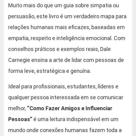
s
Muito mais do que um guia sobre simpatia ou
.
s
persuasão, este livro é um verdadeiro mapa para
o
relações humanas mais eficazes, baseadas em
a
s
empatia, respeito e inteligência emocional. Com
(
conselhos práticos e exemplos reais, Dale
P
Carnegie ensina a arte de lidar com pessoas de
o
r
forma leve, estratégica e genuína.
t
u
Ideal para profissionais, estudantes, líderes e
g
qualquer pessoa interessada em se comunicar
u
melhor,
“Como Fazer Amigos e Influenciar
e
s
Pessoas”
é uma leitura indispensável em um
e
mundo onde conexões humanas fazem toda a
E