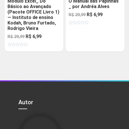
Módulo Excel_ Do
O Manual das Papinhas
Básico ao Avançado
_ por Andréa Alves
(Pacote OFFICE Livro 1)
O
O
R$
6,99
R$
29,99
— Instituto de ensino
preço
preço
Kodah, Bruno Furtado,
Rodrigo Vieira
Avaliação
original
atual
0
O
O
R$
6,99
de
R$
29,99
era:
é:
5
preço
preço
R$ 29,99.
R$ 6,99.
Avaliação
original
atual
0
de
era:
é:
5
R$ 29,99.
R$ 6,99.
Autor