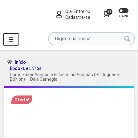
Olá, Entre ou
0
DARK
Cadastre-se
Pesquise
☰
por
produtos
aqui
Início
Ebooks e Livros
...
Como Fazer Amigos e Influenciar Pessoas (Portuguese
Edition) — Dale Carnegie
Oferta!