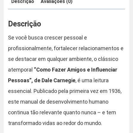
g
a
9
Descrição
Avaliações (0)
o
:
,
s
Descrição
e
R
9
I
Se você busca crescer pessoal e
n
$
0
profissionalmente, fortalecer relacionamentos e
f
l
.
se destacar em qualquer ambiente, o clássico
u
atemporal
“Como Fazer Amigos e Influenciar
2
e
Pessoas”, de Dale Carnegie
, é uma leitura
n
9
c
essencial. Publicado pela primeira vez em 1936,
i
,
este manual de desenvolvimento humano
a
continua tão relevante quanto nunca – e tem
r
9
P
transformado vidas ao redor do mundo.
e
0