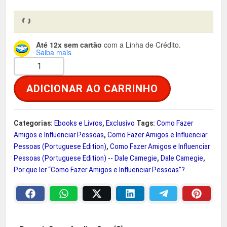
r
t
i
u
Até 12x sem cartão
com a Linha de Crédito.
Saiba mais
g
a
C
o
i
l
ADICIONAR AO CARRINHO
m
o
n
é
F
Categorias:
Ebooks e Livros
,
Exclusivo
Tags:
Como Fazer
a
:
a
Amigos e Influenciar Pessoas
,
Como Fazer Amigos e Influenciar
z
Pessoas (Portuguese Edition)
,
Como Fazer Amigos e Influenciar
l
R
e
Pessoas (Portuguese Edition) -- Dale Carnegie
,
Dale Carnegie
,
Por que ler “Como Fazer Amigos e Influenciar Pessoas”?
r
e
$
A
m
r
i