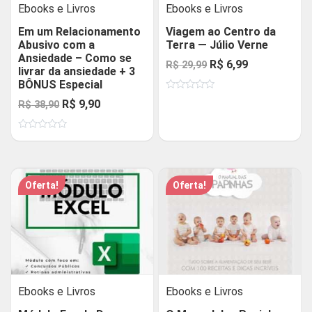
Ebooks e Livros
Ebooks e Livros
Em um Relacionamento
Viagem ao Centro da
Abusivo com a
Terra — Júlio Verne
Ansiedade – Como se
O
O
R$
6,99
R$
29,99
livrar da ansiedade + 3
preço
preço
BÔNUS Especial
Avaliação
original
atual
O
O
R$
9,90
R$
38,90
0
de
era:
é:
preço
preço
5
R$ 29,99.
R$ 6,99.
Avaliação
original
atual
0
de
era:
é:
5
R$ 38,90.
R$ 9,90.
Oferta!
Oferta!
Ebooks e Livros
Ebooks e Livros