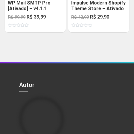
WP Mail SMTP Pro
Impulse Modern Shopify
[Ativado] – v4.1.1
Theme Store – Ativado
O
O
O
O
R$
39,99
R$
29,90
R$
99,99
R$
42,90
preço
preço
preço
preço
Avaliação
Avaliação
original
atual
original
atual
0
0
de
de
era:
é:
era:
é:
5
5
R$ 99,99.
R$ 39,99.
R$ 42,90.
R$ 29,90.
Autor