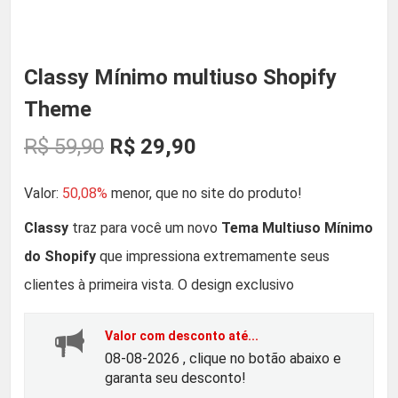
Classy Mínimo multiuso Shopify
Theme
O
O
R$
59,90
R$
29,90
p
p
Valor:
50,08%
menor, que no site do produto!
r
r
Classy
traz para você um novo
Tema
Multiuso Mínimo
do Shopify
que impressiona extremamente seus
e
e
clientes à primeira vista. O design exclusivo
ç
ç
Valor com desconto até...
o
o
08-08-2026 , clique no botão abaixo e
garanta seu desconto!