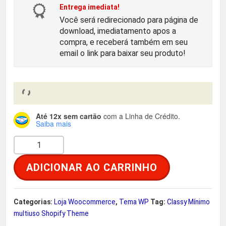
o
a
Entrega imediata!
Você será redirecionado para página de
r
t
download, imediatamento apos a
compra, e receberá também em seu
i
u
email o link para baixar seu produto!
g
a
i
l
Até 12x sem cartão
com a Linha de Crédito.
n
é
Saiba mais
C
a
:
l
ADICIONAR AO CARRINHO
a
l
R
s
e
$
s
Categorias:
Loja Woocommerce
,
Tema WP
Tag:
Classy Mínimo
y
multiuso Shopify Theme
r
M