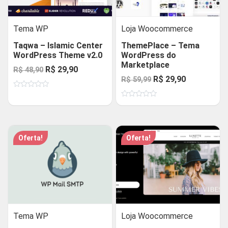
Tema WP
Loja Woocommerce
Taqwa – Islamic Center
ThemePlace – Tema
WordPress Theme v2.0
WordPress do
Marketplace
O
O
R$
29,90
R$
48,90
O
O
R$
29,90
R$
59,99
preço
preço
preço
preço
Avaliação
original
atual
0
Avaliação
original
atual
de
era:
é:
0
5
de
era:
é:
R$ 48,90.
R$ 29,90.
5
R$ 59,99.
R$ 29,90.
Oferta!
Oferta!
Tema WP
Loja Woocommerce