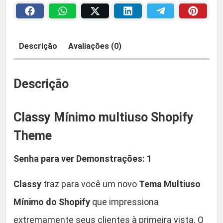
í
a
2
n
i
:
9
Descrição
Avaliações (0)
m
R
,
o
m
Descrição
$
9
u
l
0
Classy Mínimo multiuso Shopify
t
i
Theme
5
.
u
Senha para ver Demonstrações: 1
s
9
o
,
Classy
traz para você um novo
Tema
Multiuso
S
h
Mínimo do Shopify
que impressiona
9
o
extremamente seus clientes à primeira vista. O