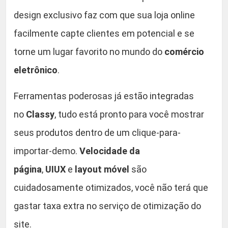
p
0
design exclusivo faz com que sua loja online
i
f
.
facilmente capte clientes em potencial e se
y
torne um lugar favorito no mundo do
comércio
T
eletrônico
.
h
e
Ferramentas poderosas já estão integradas
m
e
no
Classy
, tudo está pronto para você mostrar
q
seus produtos dentro de um clique-para-
u
importar-demo.
Velocidade da
a
n
página
,
UIUX
e
layout móvel
são
t
cuidadosamente otimizados, você não terá que
i
gastar taxa extra no serviço de otimização do
d
a
site.