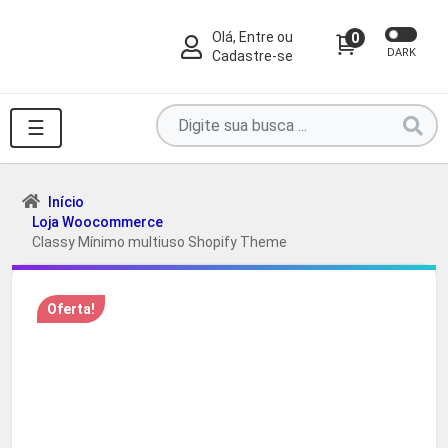
Olá, Entre ou
0
DARK
Cadastre-se
Pesquise
☰
por
produtos
aqui
Início
Loja Woocommerce
...
Classy Mínimo multiuso Shopify Theme
Oferta!