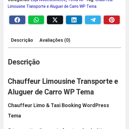
r
f
Limousine Transporte e Aluguer de Carro WP Tema
e
a
2
u
:
9
r
L
Descrição
Avaliações (0)
R
,
i
m
$
9
o
Descrição
u
0
s
Chauffeur Limousine Transporte e
i
5
.
n
Aluguer de Carro WP Tema
9
e
Chauffeur Limo & Taxi Booking WordPress
T
,
r
Tema
a
9
n