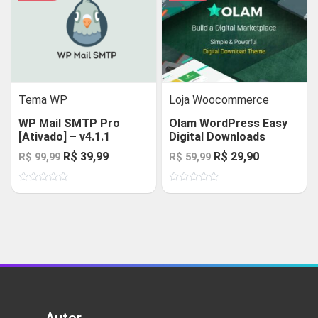
Tema WP
Loja Woocommerce
WP Mail SMTP Pro
Olam WordPress Easy
[Ativado] – v4.1.1
Digital Downloads
O
O
O
O
R$
39,99
R$
29,90
R$
99,99
R$
59,99
preço
preço
preço
preço
Avaliação
Avaliação
original
atual
original
atual
0
0
de
de
era:
é:
era:
é:
5
5
R$ 99,99.
R$ 39,99.
R$ 59,99.
R$ 29,90.