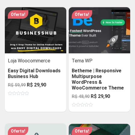
Oferta!
Oferta!
Loja Woocommerce
Tema WP
Easy Digital Downloads
Betheme | Responsive
Business Hub
Multipurpose
WordPress &
O
O
R$
29,90
R$
59,99
WooCommerce Theme
preço
preço
O
O
R$
29,90
R$
48,90
Avaliação
original
atual
0
preço
preço
de
era:
é:
Avaliação
5
original
atual
0
R$ 59,99.
R$ 29,90.
de
era:
é:
5
R$ 48,90.
R$ 29,90.
Oferta!
Oferta!