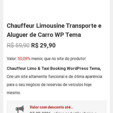
Chauffeur Limousine Transporte e
Aluguer de Carro WP Tema
O
O
R$
59,90
R$
29,90
p
p
Valor:
50,08%
menor, que no site do produto!
r
r
Chauffeur Limo & Taxi Booking WordPress Tema,
Crie um site altamente funcional e de ótima aparência
e
e
para o seu negócio de reservas de veículos hoje
ç
ç
mesmo.
o
o
Valor com desconto até...