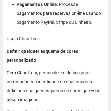
C
Pagamentos Online:
Processe
a
pagamentos para reservas on-line usando
r
pagamento PayPal, Stripe ou Dinheiro.
r
o
W
Use o Chauffeur
P
T
Definir qualquer esquema de cores
e
personalizado
m
a
Com Chauffeur, personalize o design para
q
corresponder à identidade da sua empresa
u
a
definindo qualquer esquema de cores que você
n
possa imaginar.
t
i