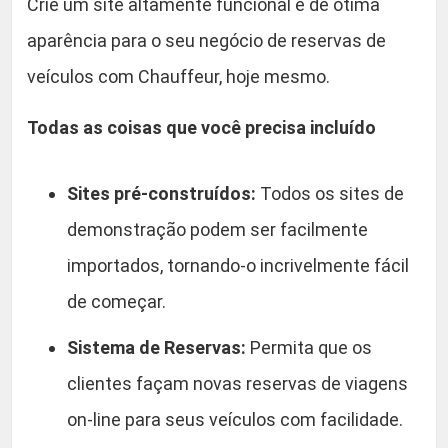
Crie um site altamente funcional e de ótima
s
0
aparência para o seu negócio de reservas de
p
veículos com Chauffeur, hoje mesmo.
.
o
r
Todas as coisas que você precisa incluído
t
e
e
Sites pré-construídos:
Todos os sites de
A
demonstração podem ser facilmente
l
importados, tornando-o incrivelmente fácil
u
g
de começar.
u
Sistema de Reservas:
Permita que os
e
r
clientes façam novas reservas de viagens
d
on-line para seus veículos com facilidade.
e