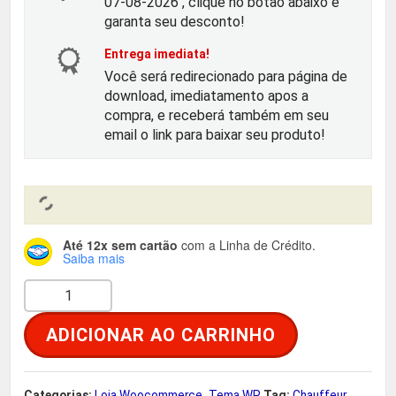
07-08-2026 , clique no botão abaixo e
o
a
garanta seu desconto!
Entrega imediata!
r
t
Você será redirecionado para página de
download, imediatamento apos a
i
u
compra, e receberá também em seu
email o link para baixar seu produto!
g
a
i
l
n
é
Até 12x sem cartão
com a Linha de Crédito.
Saiba mais
a
:
C
l
R
h
ADICIONAR AO CARRINHO
a
e
$
u
f
Categorias:
Loja Woocommerce
,
Tema WP
Tag:
Chauffeur