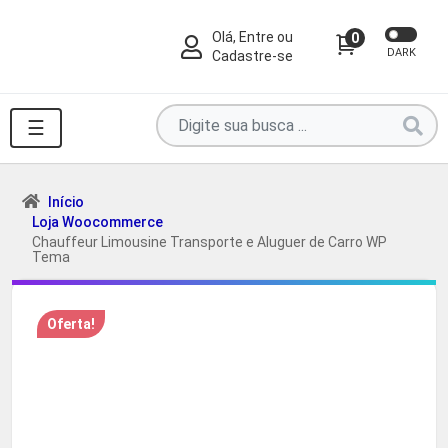
Olá, Entre ou
0
DARK
Cadastre-se
Pesquise
☰
por
produtos
aqui
Início
Loja Woocommerce
...
Chauffeur Limousine Transporte e Aluguer de Carro WP
Tema
Oferta!