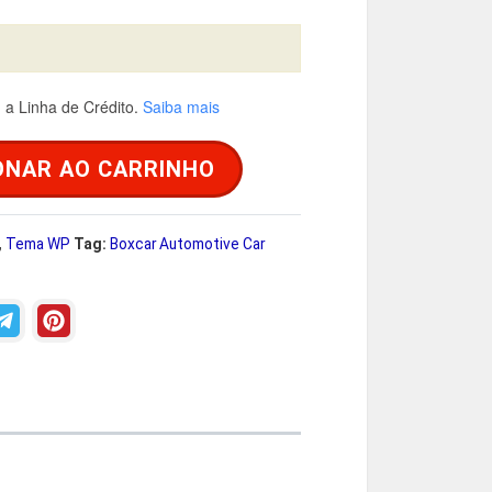
a
a Linha de Crédito.
Saiba mais
é
ONAR AO CARRINHO
R
,
Tema WP
Tag:
Boxcar Automotive Car
$
2
9