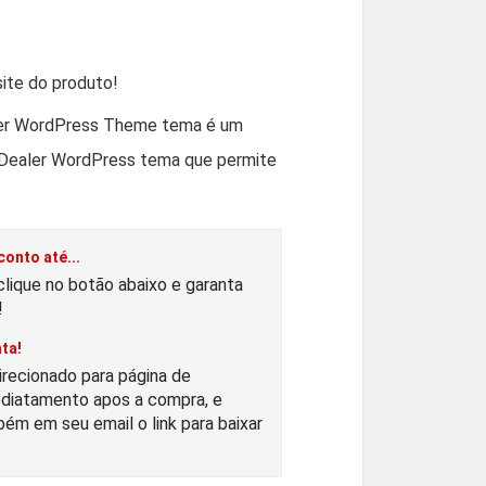
O
p
ite do produto!
ler WordPress Theme tema é um
Dealer WordPress tema que permite
e
ç
onto até...
o
clique no botão abaixo e garanta
!
a
ta!
irecionado para página de
diatamento apos a compra, e
ém em seu email o link para baixar
u