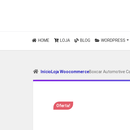
HOME
LOJA
BLOG
WORDPRESS
Início
Loja Woocommerce
Boxcar Automotive C
Oferta!