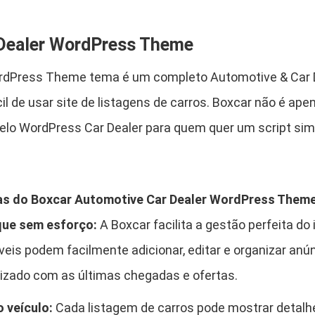
t
$
i
 Dealer WordPress Theme
v
e
ordPress Theme tema é um completo Automotive & Car 
C
4
.
ácil de usar site de listagens de carros. Boxcar não é 
a
r
8
delo WordPress Car Dealer para quem quer um script sim
D
,
e
a
9
ivas do Boxcar Automotive Car Dealer WordPress Theme
l
e
ue sem esforço:
A Boxcar facilita a gestão perfeita do 
0
r
is podem facilmente adicionar, editar e organizar anú
W
.
izado com as últimas chegadas e ofertas.
o
r
 veículo:
Cada listagem de carros pode mostrar detalhe