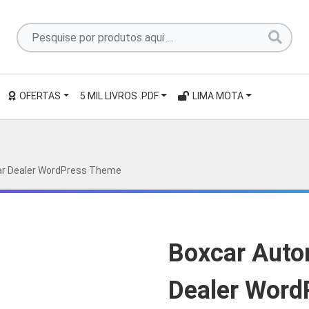
Pesquise
por
produtos
aqui
OFERTAS
5 MIL LIVROS .PDF
LIMA MOTA
...
ar Dealer WordPress Theme
Boxcar Auto
Dealer Word