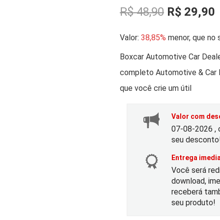
O
R$
48,90
R$
29,90
p
Valor:
38,85%
menor, que no s
r
r
Boxcar Automotive Car Dea
completo Automotive & Car 
e
que você crie um útil
ç
Valor com desc
o
07-08-2026 , 
seu desconto
o
Entrega imedia
Você será red
r
t
download, ime
receberá tamb
i
seu produto!