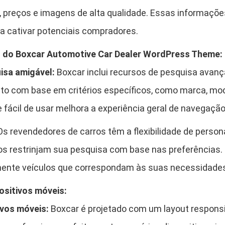
d
, preços e imagens de alta qualidade. Essas informaçõ
P
r
a cativar potenciais compradores.
e
s do Boxcar Automotive Car Dealer WordPress Theme:
s
s
isa amigável:
Boxcar inclui recursos de pesquisa avan
T
ito com base em critérios específicos, como marca, mode
h
 fácil de usar melhora a experiência geral de navegação
e
m
s revendedores de carros têm a flexibilidade de personal
e
os restrinjam sua pesquisa com base nas preferências. 
q
u
mente veículos que correspondam às suas necessidades
a
ositivos móveis:
n
t
ivos móveis:
Boxcar é projetado com um layout responsi
i