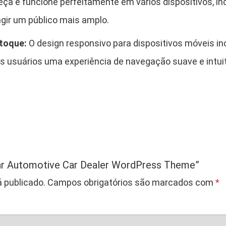
eça e funcione perfeitamente em vários dispositivos, i
d
ngir um público mais amplo.
a
d
 toque:
O design responsivo para dispositivos móveis in
e
s usuários uma experiência de navegação suave e intui
xcar Automotive Car Dealer WordPress Theme”
 publicado.
Campos obrigatórios são marcados com
*