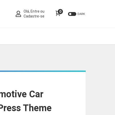
Olá, Entre ou
0
DARK
Cadastre-se
motive Car
Press Theme