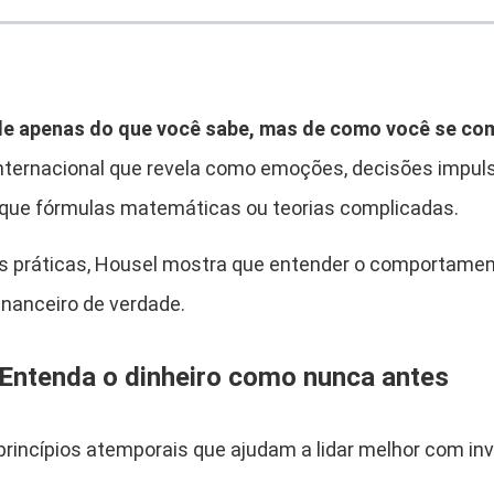
a
9
n
:
,
a
n
R
9
c
de apenas do que você sabe, mas de como você se co
e
$
0
internacional que revela como emoções, decisões impu
i
 que fórmulas matemáticas ou teorias complicadas.
r
.
a
es práticas, Housel mostra que entender o comportame
2
:
L
inanceiro de verdade.
9
i
ç
,
Entenda o dinheiro como nunca antes
õ
e
9
s
princípios atemporais que ajudam a lidar melhor com in
A
0