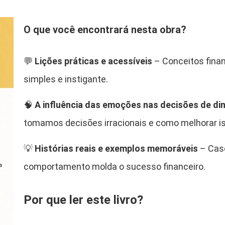
t
.
e
O que você encontrará nesta obra?
m
p
o
💬
Lições práticas e acessíveis
– Conceitos finan
r
simples e instigante.
a
i
🧠
A influência das emoções nas decisões de din
s
tomamos decisões irracionais e como melhorar i
s
o
💡
Histórias reais e exemplos memoráveis
– Caso
b
comportamento molda o sucesso financeiro.
r
e
F
Por que ler este livro?
o
r