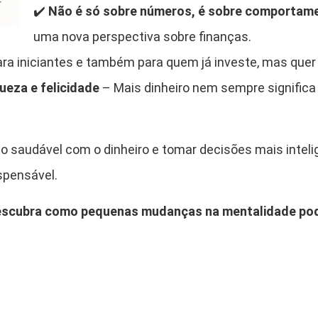
✔️
Não é só sobre números, é sobre comportam
t
u
uma nova perspectiva sobre finanças.
n
ra iniciantes e também para quem já investe, mas quer
a
ueza e felicidade
– Mais dinheiro nem sempre significa 
,
G
a
o saudável com o dinheiro e tomar decisões mais inteli
n
â
ispensável.
n
c
 descubra como pequenas mudanças na mentalidade po
i
a
e
F
e