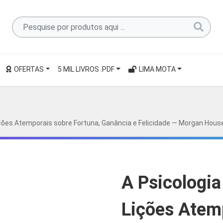
Pesquise
por
produtos
aqui
OFERTAS
5 MIL LIVROS .PDF
LIMA MOTA
...
Lições Atemporais sobre Fortuna, Ganância e Felicidade — Morgan Hous
A Psicologia
Lições Atem