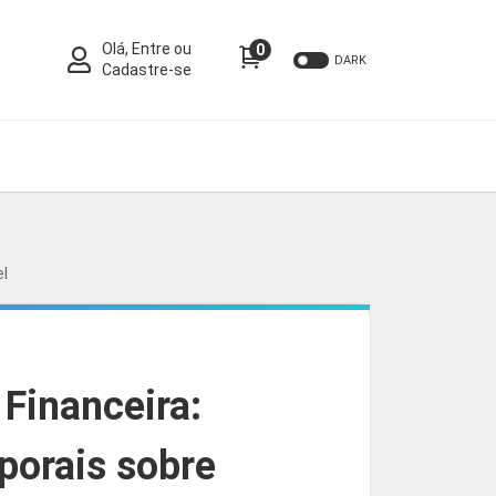
Olá, Entre ou
0
DARK
Cadastre-se
el
 Financeira:
porais sobre