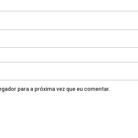
o
u
s
e
l
q
u
a
n
t
i
gador para a próxima vez que eu comentar.
d
a
d
e