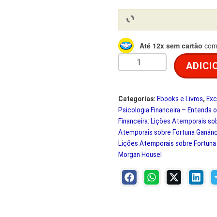
r
t
i
u
Até 12x sem cartão
com 
g
a
A
ADICI
P
i
l
s
i
Categorias:
Ebooks e Livros
,
Exc
n
é
Psicologia Financeira – Entenda 
c
Financeira: Lições Atemporais so
a
:
o
Atemporais sobre Fortuna Ganânci
l
Lições Atemporais sobre Fortuna 
l
R
o
Morgan Housel
g
e
$
i
a
r
F
i