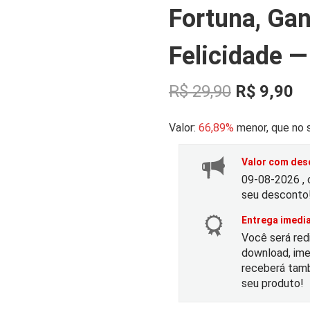
Fortuna, Gan
Felicidade 
O
O
R$
29,90
R$
9,90
p
p
Valor:
66,89%
menor, que no s
r
r
Valor com desc
09-08-2026 , 
e
e
seu desconto
ç
ç
Entrega imedia
Você será red
download, ime
o
o
receberá tamb
seu produto!
o
a