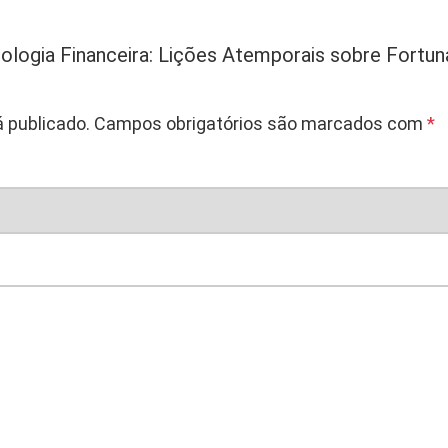
l
i
icologia Financeira: Lições Atemporais sobre Fortun
c
i
d
 publicado.
Campos obrigatórios são marcados com
*
a
d
e
-
-
M
o
r
g
a
n
H