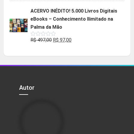
original
atual
ACERVO INÉDITO! 5.000 Livros Digitais
era:
é:
eBooks – Conhecimento Ilimitado na
R$ 49,90.
R$ 29,90.
Palma da Mão
O
O
R$
497,00
R$
97,00
Avaliação
0
preço
preço
de
5
original
atual
era:
é:
R$ 497,00.
R$ 97,00.
Autor