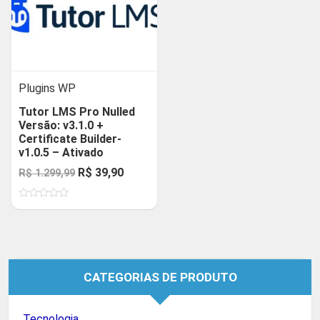
Plugins WP
Tutor LMS Pro Nulled
Versão: v3.1.0 +
Certificate Builder-
v1.0.5 – Ativado
O
O
R$
39,90
R$
1.299,99
preço
preço
Avaliação
original
atual
0
de
era:
é:
5
R$ 1.299,99.
R$ 39,90.
CATEGORIAS DE PRODUTO
Tecnologia