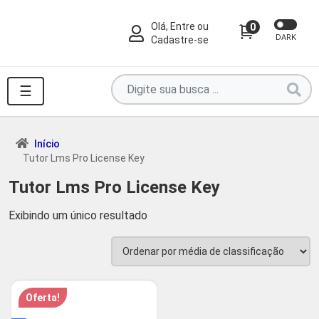
Olá, Entre ou
0
DARK
Cadastre-se
Pesquise
☰
por
produtos
aqui
Início
Tutor Lms Pro License Key
...
Tutor Lms Pro License Key
Exibindo um único resultado
Oferta!