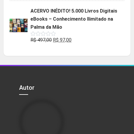
original
atual
ACERVO INÉDITO! 5.000 Livros Digitais
era:
é:
eBooks – Conhecimento Ilimitado na
R$ 49,90.
R$ 29,90.
Palma da Mão
O
O
R$
497,00
R$
97,00
Avaliação
0
preço
preço
de
5
original
atual
era:
é:
R$ 497,00.
R$ 97,00.
Autor