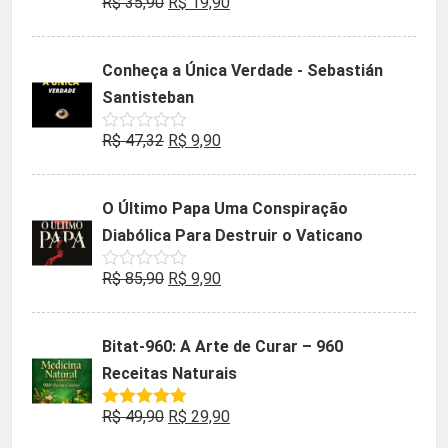
O
O
R$
35,90
R$
19,90
Avaliação
0
preço
preço
de
5
original
atual
Conheça a Única Verdade - Sebastián
era:
é:
Santisteban
R$ 35,90.
R$ 19,90.
O
O
R$
47,32
R$
9,90
Avaliação
0
preço
preço
de
5
original
atual
O Último Papa Uma Conspiração
era:
é:
Diabólica Para Destruir o Vaticano
R$ 47,32.
R$ 9,90.
O
O
R$
85,90
R$
9,90
Avaliação
0
preço
preço
de
5
original
atual
Bitat-960: A Arte de Curar – 960
era:
é:
Receitas Naturais
R$ 85,90.
R$ 9,90.
O
O
R$
49,90
R$
29,90
Avaliação
5.00
de 5
preço
preço