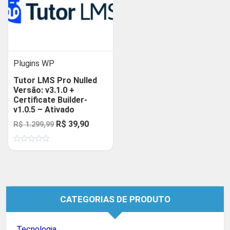
Plugins WP
Tutor LMS Pro Nulled
Versão: v3.1.0 +
Certificate Builder-
v1.0.5 – Ativado
O
O
R$
39,90
R$
1.299,99
preço
preço
Avaliação
original
atual
0
de
era:
é:
5
R$ 1.299,99.
R$ 39,90.
CATEGORIAS DE PRODUTO
Tecnologia