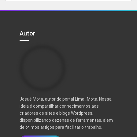
5
original
atual
era:
é:
R$ 35,90.
R$ 4,99.
Autor
Josué Mota, autor do portal Lima_Mota. Nossa
ideia é compartilhar conhecimentos aos
criadores de sites e blogs Wordpress,
disponibilizando dezenas de ferramentas, além
de ótimos artigos para facilitar o trabalho.