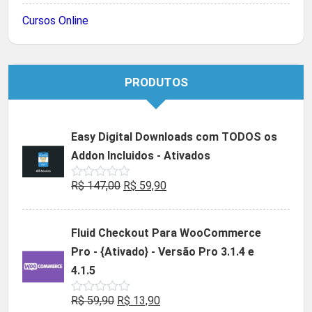
Cursos Online
PRODUTOS
Easy Digital Downloads com TODOS os
Addon Incluidos - Ativados
O
O
R$
147,00
R$
59,90
Avaliação
0
preço
preço
de
5
original
atual
Fluid Checkout Para WooCommerce
era:
é:
Pro - {Ativado} - Versão Pro 3.1.4 e
R$ 147,00.
R$ 59,90.
4.1.5
O
O
R$
59,90
R$
13,90
Avaliação