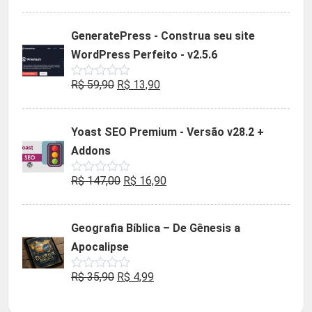
0
preço
preço
de
5
original
atual
GeneratePress - Construa seu site
era:
é:
WordPress Perfeito - v2.5.6
R$ 59,90.
R$ 13,90.
O
O
R$
59,90
R$
13,90
Avaliação
0
preço
preço
de
5
original
atual
Yoast SEO Premium - Versão v28.2 +
era:
é:
Addons
R$ 59,90.
R$ 13,90.
O
O
R$
147,00
R$
16,90
Avaliação
0
preço
preço
de
5
original
atual
Geografia Bíblica – De Gênesis a
era:
é:
Apocalipse
R$ 147,00.
R$ 16,90.
O
O
R$
35,90
R$
4,99
Avaliação
0
preço
preço
de