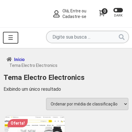
Olá, Entre ou
0
DARK
Cadastre-se
Pesquise
☰
por
produtos
aqui
Início
Tema Electro Electronics
...
Tema Electro Electronics
Exibindo um único resultado
Oferta!