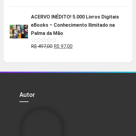
5.00
de 5
preço
preço
original
atual
ACERVO INÉDITO! 5.000 Livros Digitais
era:
é:
eBooks – Conhecimento Ilimitado na
R$ 49,90.
R$ 29,90.
Palma da Mão
O
O
R$
497,00
R$
97,00
Avaliação
0
preço
preço
de
5
original
atual
era:
é:
R$ 497,00.
R$ 97,00.
Autor