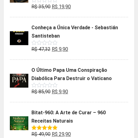
O
O
R$
35,90
R$
19,90
Avaliação
0
preço
preço
de
5
original
atual
Conheça a Única Verdade - Sebastián
era:
é:
Santisteban
R$ 35,90.
R$ 19,90.
O
O
R$
47,32
R$
9,90
Avaliação
0
preço
preço
de
5
original
atual
O Último Papa Uma Conspiração
era:
é:
Diabólica Para Destruir o Vaticano
R$ 47,32.
R$ 9,90.
O
O
R$
85,90
R$
9,90
Avaliação
0
preço
preço
de
5
original
atual
Bitat-960: A Arte de Curar – 960
era:
é:
Receitas Naturais
R$ 85,90.
R$ 9,90.
O
O
R$
49,90
R$
29,90
Avaliação