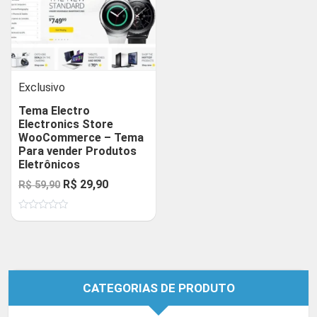
Exclusivo
Tema Electro
Electronics Store
WooCommerce – Tema
Para vender Produtos
Eletrônicos
O
O
R$
29,90
R$
59,90
preço
preço
Avaliação
original
atual
0
de
era:
é:
5
R$ 59,90.
R$ 29,90.
CATEGORIAS DE PRODUTO