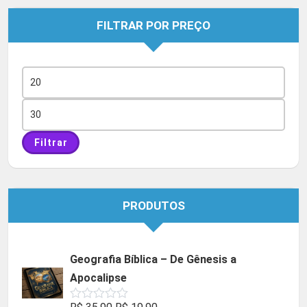
FILTRAR POR PREÇO
Preço
mínimo
Preço
máximo
Filtrar
PRODUTOS
Geografia Bíblica – De Gênesis a
Apocalipse
O
O