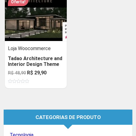
Oferta!
Loja Woocommerce
Tadao Architecture and
Interior Design Theme
O
O
R$
29,90
R$
48,90
preço
preço
Avaliação
original
atual
0
de
era:
é:
5
R$ 48,90.
R$ 29,90.
CATEGORIAS DE PRODUTO
Tecnologia