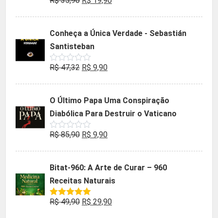
R$
35,90
R$
19,90
Avaliação
0
preço
preço
de
5
original
atual
Conheça a Única Verdade - Sebastián
era:
é:
Santisteban
R$ 35,90.
R$ 19,90.
O
O
R$
47,32
R$
9,90
Avaliação
0
preço
preço
de
5
original
atual
O Último Papa Uma Conspiração
era:
é:
Diabólica Para Destruir o Vaticano
R$ 47,32.
R$ 9,90.
O
O
R$
85,90
R$
9,90
Avaliação
0
preço
preço
de
5
original
atual
Bitat-960: A Arte de Curar – 960
era:
é:
Receitas Naturais
R$ 85,90.
R$ 9,90.
O
O
R$
49,90
R$
29,90
Avaliação
5.00
de 5
preço
preço