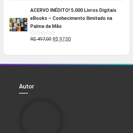
original
atual
ACERVO INÉDITO! 5.000 Livros Digitais
era:
é:
eBooks – Conhecimento Ilimitado na
R$ 49,90.
R$ 29,90.
Palma da Mão
O
O
R$
497,00
R$
97,00
Avaliação
0
preço
preço
de
5
original
atual
era:
é:
R$ 497,00.
R$ 97,00.
Autor