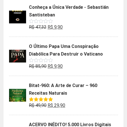
5
original
atual
Conheça a Única Verdade - Sebastián
era:
é:
Santisteban
R$ 35,90.
R$ 19,90.
O
O
R$
47,32
R$
9,90
Avaliação
0
preço
preço
de
5
original
atual
O Último Papa Uma Conspiração
era:
é:
Diabólica Para Destruir o Vaticano
R$ 47,32.
R$ 9,90.
O
O
R$
85,90
R$
9,90
Avaliação
0
preço
preço
de
5
original
atual
Bitat-960: A Arte de Curar – 960
era:
é:
Receitas Naturais
R$ 85,90.
R$ 9,90.
O
O
R$
49,90
R$
29,90
Avaliação
5.00
de 5
preço
preço
original
atual
ACERVO INÉDITO! 5.000 Livros Digitais