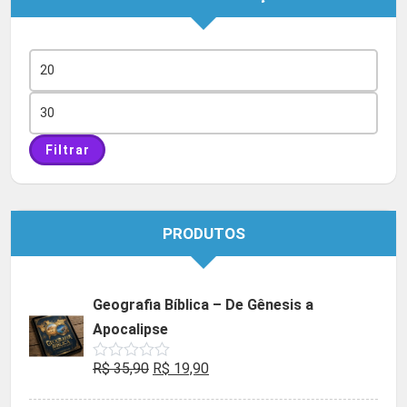
Preço
mínimo
Preço
máximo
Filtrar
PRODUTOS
Geografia Bíblica – De Gênesis a
Apocalipse
O
O
R$
35,90
R$
19,90
Avaliação
0
preço
preço
de