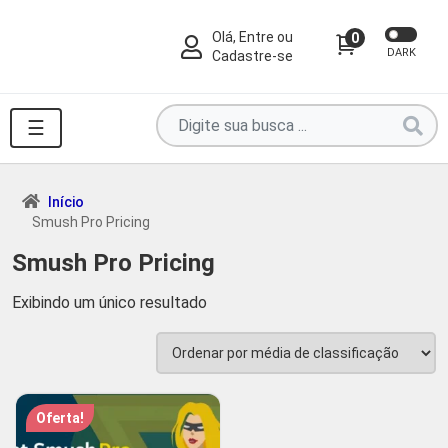
Olá, Entre ou
0
DARK
Cadastre-se
Pesquise
☰
por
produtos
aqui
Início
Smush Pro Pricing
...
Smush Pro Pricing
Exibindo um único resultado
Oferta!