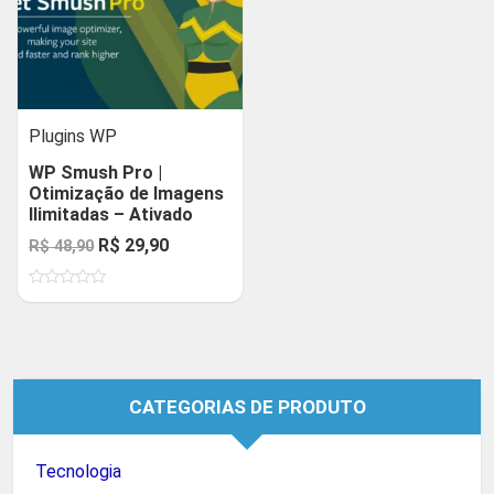
Plugins WP
WP Smush Pro |
Otimização de Imagens
Ilimitadas – Ativado
O
O
R$
29,90
R$
48,90
preço
preço
Avaliação
original
atual
0
de
era:
é:
5
R$ 48,90.
R$ 29,90.
CATEGORIAS DE PRODUTO
Tecnologia