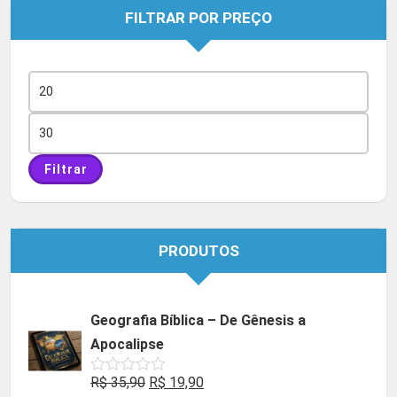
FILTRAR POR PREÇO
Preço
mínimo
Preço
máximo
Filtrar
PRODUTOS
Geografia Bíblica – De Gênesis a
Apocalipse
O
O
R$
35,90
R$
19,90
Avaliação