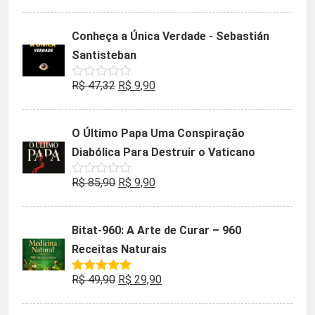
0
preço
preço
de
5
original
atual
Conheça a Única Verdade - Sebastián
era:
é:
Santisteban
R$ 35,90.
R$ 19,90.
O
O
R$
47,32
R$
9,90
Avaliação
0
preço
preço
de
5
original
atual
O Último Papa Uma Conspiração
era:
é:
Diabólica Para Destruir o Vaticano
R$ 47,32.
R$ 9,90.
O
O
R$
85,90
R$
9,90
Avaliação
0
preço
preço
de
5
original
atual
Bitat-960: A Arte de Curar – 960
era:
é:
Receitas Naturais
R$ 85,90.
R$ 9,90.
O
O
R$
49,90
R$
29,90
Avaliação
5.00
de 5
preço
preço