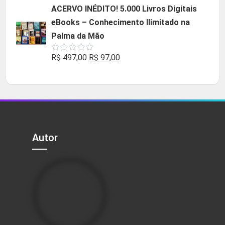
original
atual
ACERVO INÉDITO! 5.000 Livros Digitais
era:
é:
eBooks – Conhecimento Ilimitado na
R$ 49,90.
R$ 29,90.
Palma da Mão
O
O
R$
497,00
R$
97,00
Avaliação
0
preço
preço
de
5
original
atual
era:
é:
R$ 497,00.
R$ 97,00.
Autor