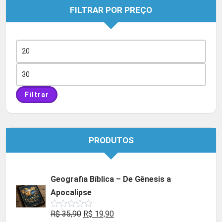
FILTRAR POR PREÇO
Preço
mínimo
Preço
máximo
Filtrar
PRODUTOS
Geografia Bíblica – De Gênesis a
Apocalipse
O
O
R$
35,90
R$
19,90
Avaliação