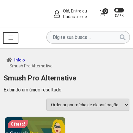
Olá, Entre ou
0
DARK
Cadastre-se
Pesquise
☰
por
produtos
aqui
Início
Smush Pro Alternative
...
Smush Pro Alternative
Exibindo um único resultado
Oferta!