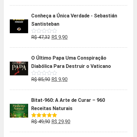
0
preço
preço
de
5
original
atual
Conheça a Única Verdade - Sebastián
era:
é:
Santisteban
R$ 35,90.
R$ 19,90.
O
O
R$
47,32
R$
9,90
Avaliação
0
preço
preço
de
5
original
atual
O Último Papa Uma Conspiração
era:
é:
Diabólica Para Destruir o Vaticano
R$ 47,32.
R$ 9,90.
O
O
R$
85,90
R$
9,90
Avaliação
0
preço
preço
de
5
original
atual
Bitat-960: A Arte de Curar – 960
era:
é:
Receitas Naturais
R$ 85,90.
R$ 9,90.
O
O
R$
49,90
R$
29,90
Avaliação
5.00
de 5
preço
preço