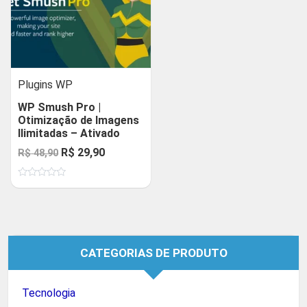
Plugins WP
WP Smush Pro |
Otimização de Imagens
Ilimitadas – Ativado
O
O
R$
29,90
R$
48,90
preço
preço
Avaliação
original
atual
0
de
era:
é:
5
R$ 48,90.
R$ 29,90.
CATEGORIAS DE PRODUTO
Tecnologia