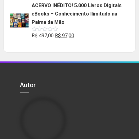
original
atual
ACERVO INÉDITO! 5.000 Livros Digitais
era:
é:
eBooks – Conhecimento Ilimitado na
R$ 49,90.
R$ 29,90.
Palma da Mão
O
O
R$
497,00
R$
97,00
Avaliação
0
preço
preço
de
5
original
atual
era:
é:
R$ 497,00.
R$ 97,00.
Autor