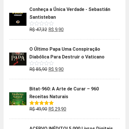
5
original
atual
Conheça a Única Verdade - Sebastián
era:
é:
Santisteban
R$ 35,90.
R$ 19,90.
O
O
R$
47,32
R$
9,90
Avaliação
0
preço
preço
de
5
original
atual
O Último Papa Uma Conspiração
era:
é:
Diabólica Para Destruir o Vaticano
R$ 47,32.
R$ 9,90.
O
O
R$
85,90
R$
9,90
Avaliação
0
preço
preço
de
5
original
atual
Bitat-960: A Arte de Curar – 960
era:
é:
Receitas Naturais
R$ 85,90.
R$ 9,90.
O
O
R$
49,90
R$
29,90
Avaliação
5.00
de 5
preço
preço
original
atual
ACERVO INÉDITO! 5.000 Livros Digitais