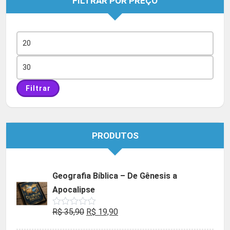
FILTRAR POR PREÇO
Preço
mínimo
Preço
máximo
Filtrar
PRODUTOS
Geografia Bíblica – De Gênesis a
Apocalipse
O
O
R$
35,90
R$
19,90
Avaliação
0
preço
preço
de