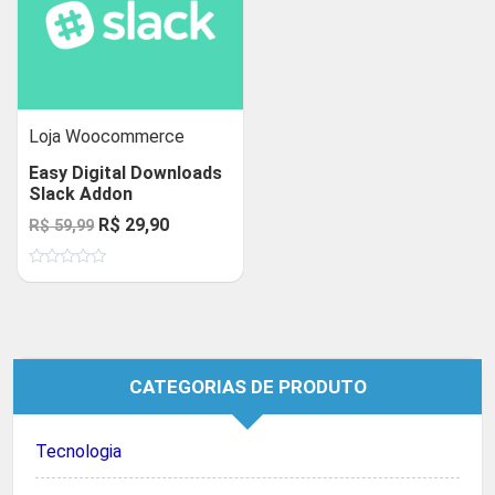
Loja Woocommerce
Easy Digital Downloads
Slack Addon
O
O
R$
29,90
R$
59,99
preço
preço
Avaliação
original
atual
0
de
era:
é:
5
R$ 59,99.
R$ 29,90.
CATEGORIAS DE PRODUTO
Tecnologia