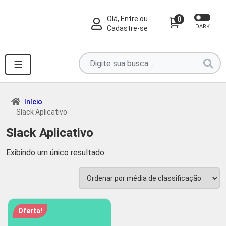
Olá, Entre ou
0
DARK
Cadastre-se
Pesquise
☰
por
produtos
aqui
Início
Slack Aplicativo
...
Slack Aplicativo
Exibindo um único resultado
Oferta!