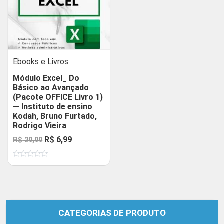
Ebooks e Livros
Módulo Excel_ Do
Básico ao Avançado
(Pacote OFFICE Livro 1)
— Instituto de ensino
Kodah, Bruno Furtado,
Rodrigo Vieira
O
O
R$
6,99
R$
29,99
preço
preço
Avaliação
original
atual
0
de
era:
é:
5
R$ 29,99.
R$ 6,99.
CATEGORIAS DE PRODUTO