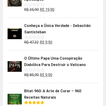
O
O
R$
35,90
R$
19,90
Avaliação
0
preço
preço
de
5
original
atual
Conheça a Única Verdade - Sebastián
era:
é:
Santisteban
R$ 35,90.
R$ 19,90.
O
O
R$
47,32
R$
9,90
Avaliação
0
preço
preço
de
5
original
atual
O Último Papa Uma Conspiração
era:
é:
Diabólica Para Destruir o Vaticano
R$ 47,32.
R$ 9,90.
O
O
R$
85,90
R$
9,90
Avaliação
0
preço
preço
de
5
original
atual
Bitat-960: A Arte de Curar – 960
era:
é:
Receitas Naturais
R$ 85,90.
R$ 9,90.