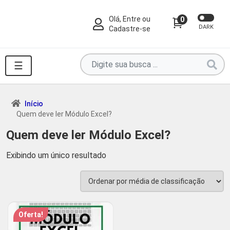
Olá, Entre ou
0
DARK
Cadastre-se
Pesquise
☰
por
produtos
aqui
Início
Quem deve ler Módulo Excel?
...
Quem deve ler Módulo Excel?
Exibindo um único resultado
Oferta!