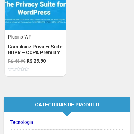
Plugins WP
Complianz Privacy Suite
GDPR – CCPA Premium
O
O
R$
29,90
R$
48,90
preço
preço
Avaliação
original
atual
0
de
era:
é:
5
R$ 48,90.
R$ 29,90.
CATEGORIAS DE PRODUTO
Tecnologia