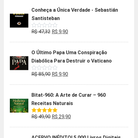
5
original
atual
Conheça a Única Verdade - Sebastián
era:
é:
Santisteban
R$ 35,90.
R$ 19,90.
O
O
R$
47,32
R$
9,90
Avaliação
0
preço
preço
de
5
original
atual
O Último Papa Uma Conspiração
era:
é:
Diabólica Para Destruir o Vaticano
R$ 47,32.
R$ 9,90.
O
O
R$
85,90
R$
9,90
Avaliação
0
preço
preço
de
5
original
atual
Bitat-960: A Arte de Curar – 960
era:
é:
Receitas Naturais
R$ 85,90.
R$ 9,90.
O
O
R$
49,90
R$
29,90
Avaliação
5.00
de 5
preço
preço
original
atual
ACERVO INÉDITO! 5.000 Livros Digitais