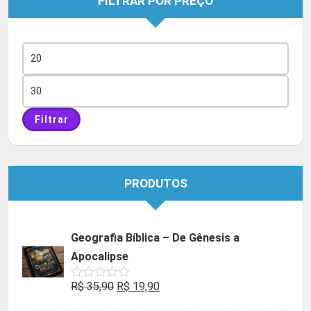
FILTRAR POR PREÇO
Preço
mínimo
Preço
máximo
Filtrar
PRODUTOS
Geografia Bíblica – De Gênesis a
Apocalipse
O
O
R$
35,90
R$
19,90
Avaliação
0
preço
preço
de