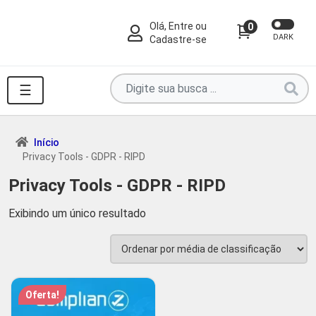
Olá, Entre ou
0
DARK
Cadastre-se
Pesquise
☰
por
produtos
aqui
Início
Privacy Tools - GDPR - RIPD
...
Privacy Tools - GDPR - RIPD
Exibindo um único resultado
Oferta!