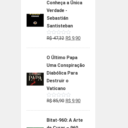
Conheça a Única
era:
é:
Verdade -
R$ 35,90.
R$ 19,90.
Sebastián
Santisteban
O
O
R$
47,32
R$
9,90
Avaliação
0
preço
preço
de
5
original
atual
O Último Papa
era:
é:
Uma Conspiração
R$ 47,32.
R$ 9,90.
Diabólica Para
Destruir o
Vaticano
O
O
R$
85,90
R$
9,90
Avaliação
0
preço
preço
de
5
original
atual
Bitat-960: A Arte
era:
é:
de Curar – 960