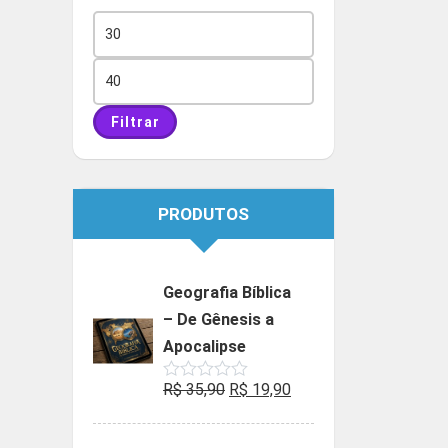
Preço
mínimo
Preço
máximo
Filtrar
PRODUTOS
Geografia Bíblica
– De Gênesis a
Apocalipse
O
O
R$
35,90
R$
19,90
Avaliação
0
preço
preço
de
5
original
atual