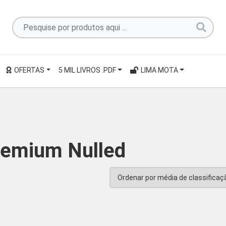
Pesquise
por
produtos
aqui
OFERTAS
5 MIL LIVROS .PDF
LIMA MOTA
...
remium Nulled