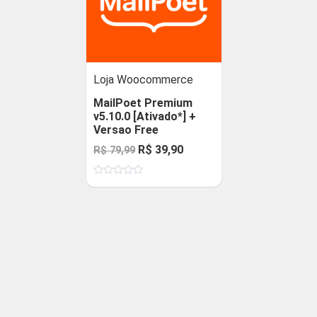
Loja Woocommerce
MailPoet Premium
v5.10.0 [Ativado*] +
Versao Free
O
O
R$
39,90
R$
79,99
preço
preço
Avaliação
original
atual
0
de
era:
é:
5
R$ 79,99.
R$ 39,90.