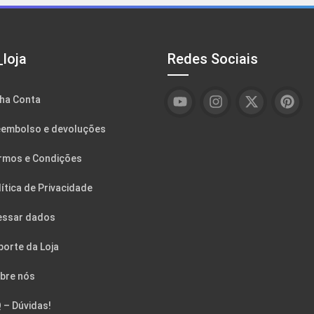
loja
Redes Sociais
ha Conta
embolso e devoluções
rmos e Condições
ítica de Privacidade
essar dados
porte da Loja
bre nós
 – Dúvidas!