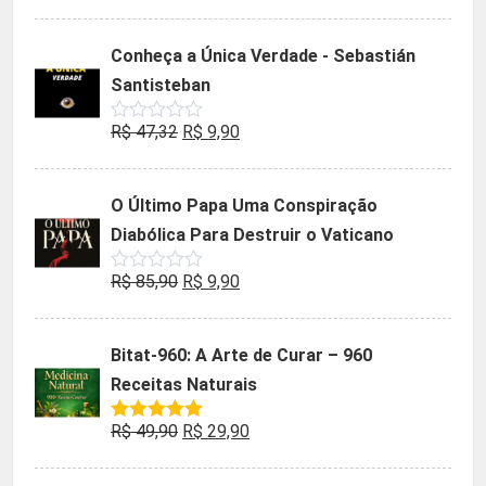
0
preço
preço
de
5
original
atual
Conheça a Única Verdade - Sebastián
era:
é:
Santisteban
R$ 35,90.
R$ 19,90.
O
O
R$
47,32
R$
9,90
Avaliação
0
preço
preço
de
5
original
atual
O Último Papa Uma Conspiração
era:
é:
Diabólica Para Destruir o Vaticano
R$ 47,32.
R$ 9,90.
O
O
R$
85,90
R$
9,90
Avaliação
0
preço
preço
de
5
original
atual
Bitat-960: A Arte de Curar – 960
era:
é:
Receitas Naturais
R$ 85,90.
R$ 9,90.
O
O
R$
49,90
R$
29,90
Avaliação
5.00
de 5
preço
preço