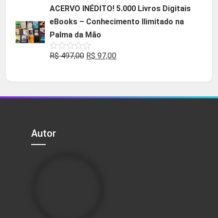
original
atual
ACERVO INÉDITO! 5.000 Livros Digitais
era:
é:
eBooks – Conhecimento Ilimitado na
R$ 49,90.
R$ 29,90.
Palma da Mão
O
O
R$
497,00
R$
97,00
Avaliação
0
preço
preço
de
5
original
atual
era:
é:
R$ 497,00.
R$ 97,00.
Autor