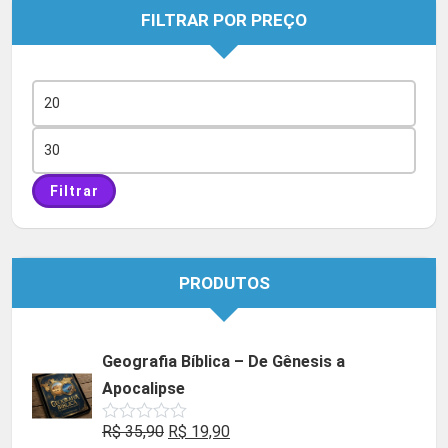
FILTRAR POR PREÇO
Preço
mínimo
Preço
máximo
Filtrar
PRODUTOS
Geografia Bíblica – De Gênesis a
Apocalipse
O
O
R$
35,90
R$
19,90
Avaliação