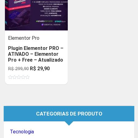
Elementor Pro
Plugin Elementor PRO –
ATIVADO – Elementor
Pro + Free – Atualizado
O
O
R$
29,90
R$
299,90
preço
preço
Avaliação
original
atual
0
de
era:
é:
5
R$ 299,90.
R$ 29,90.
CATEGORIAS DE PRODUTO
Tecnologia