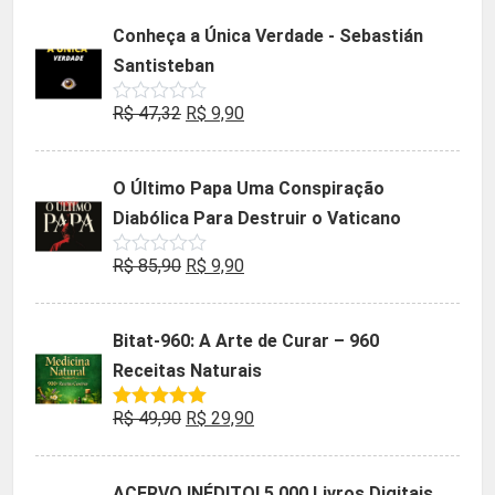
5
original
atual
Conheça a Única Verdade - Sebastián
era:
é:
Santisteban
R$ 35,90.
R$ 19,90.
O
O
R$
47,32
R$
9,90
Avaliação
0
preço
preço
de
5
original
atual
O Último Papa Uma Conspiração
era:
é:
Diabólica Para Destruir o Vaticano
R$ 47,32.
R$ 9,90.
O
O
R$
85,90
R$
9,90
Avaliação
0
preço
preço
de
5
original
atual
Bitat-960: A Arte de Curar – 960
era:
é:
Receitas Naturais
R$ 85,90.
R$ 9,90.
O
O
R$
49,90
R$
29,90
Avaliação
5.00
de 5
preço
preço
original
atual
ACERVO INÉDITO! 5.000 Livros Digitais