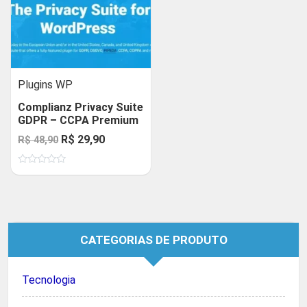
Plugins WP
Complianz Privacy Suite
GDPR – CCPA Premium
O
O
R$
29,90
R$
48,90
preço
preço
Avaliação
original
atual
0
de
era:
é:
5
R$ 48,90.
R$ 29,90.
CATEGORIAS DE PRODUTO
Tecnologia