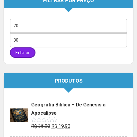
FILTRAR POR PREÇO
Preço
mínimo
Preço
máximo
Filtrar
PRODUTOS
Geografia Bíblica – De Gênesis a
Apocalipse
O
O
R$
35,90
R$
19,90
Avaliação
0
preço
preço
de