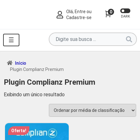
Olá, Entre ou
0
DARK
Cadastre-se
Pesquise
☰
por
produtos
aqui
Início
Plugin Complianz Premium
...
Plugin Complianz Premium
Exibindo um único resultado
Oferta!