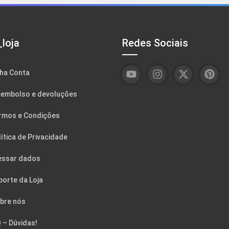
loja
Redes Sociais
ha Conta
embolso e devoluções
rmos e Condições
ítica de Privacidade
essar dados
porte da Loja
bre nós
 – Dúvidas!