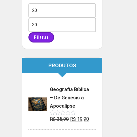
Preço
mínimo
Preço
máximo
Filtrar
PRODUTOS
Geografia Bíblica
– De Gênesis a
Apocalipse
O
O
R$
35,90
R$
19,90
Avaliação
0
preço
preço
de
5
original
atual