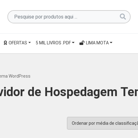
Pesquise
por
produtos
aqui
OFERTAS
5 MIL LIVROS .PDF
LIMA MOTA
...
Tema WordPress
rvidor de Hospedagem T