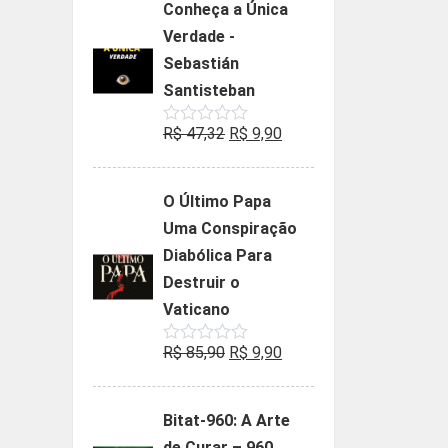
Conheça a Única
era:
é:
Verdade -
R$ 35,90.
R$ 19,90.
Sebastián
Santisteban
O
O
R$
47,32
R$
9,90
Avaliação
0
preço
preço
de
5
original
atual
O Último Papa
era:
é:
Uma Conspiração
R$ 47,32.
R$ 9,90.
Diabólica Para
Destruir o
Vaticano
O
O
R$
85,90
R$
9,90
Avaliação
0
preço
preço
de
5
original
atual
Bitat-960: A Arte
era:
é:
de Curar – 960