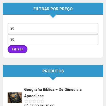
FILTRAR POR PREÇO
Preço
mínimo
Preço
máximo
Filtrar
PRODUTOS
Geografia Bíblica – De Gênesis a
Apocalipse
O
O