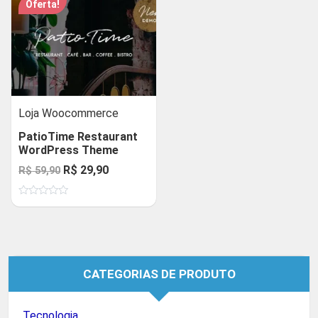
Oferta!
Loja Woocommerce
PatioTime Restaurant
WordPress Theme
O
O
R$
29,90
R$
59,90
preço
preço
Avaliação
original
atual
0
de
era:
é:
5
R$ 59,90.
R$ 29,90.
CATEGORIAS DE PRODUTO
Tecnologia