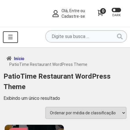
Olá, Entre ou
0
DARK
Cadastre-se
Pesquise
☰
por
produtos
aqui
Início
PatioTime Restaurant WordPress Theme
...
PatioTime Restaurant WordPress
Theme
Exibindo um único resultado