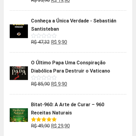
R$
35,90
R$
19,90
Avaliação
0
preço
preço
de
5
original
atual
Conheça a Única Verdade - Sebastián
era:
é:
Santisteban
R$ 35,90.
R$ 19,90.
O
O
R$
47,32
R$
9,90
Avaliação
0
preço
preço
de
5
original
atual
O Último Papa Uma Conspiração
era:
é:
Diabólica Para Destruir o Vaticano
R$ 47,32.
R$ 9,90.
O
O
R$
85,90
R$
9,90
Avaliação
0
preço
preço
de
5
original
atual
Bitat-960: A Arte de Curar – 960
era:
é:
Receitas Naturais
R$ 85,90.
R$ 9,90.
O
O
R$
49,90
R$
29,90
Avaliação
5.00
de 5
preço
preço