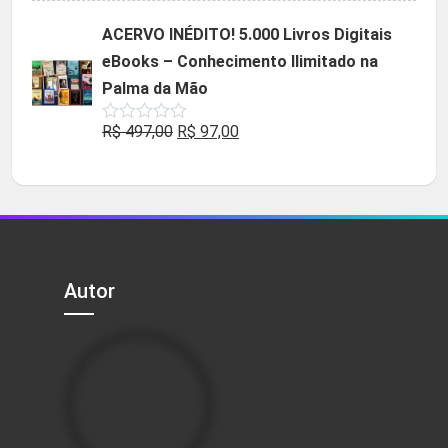
original
atual
ACERVO INÉDITO! 5.000 Livros Digitais
era:
é:
eBooks – Conhecimento Ilimitado na
R$ 49,90.
R$ 29,90.
Palma da Mão
O
O
R$
497,00
R$
97,00
Avaliação
0
preço
preço
de
5
original
atual
era:
é:
R$ 497,00.
R$ 97,00.
Autor