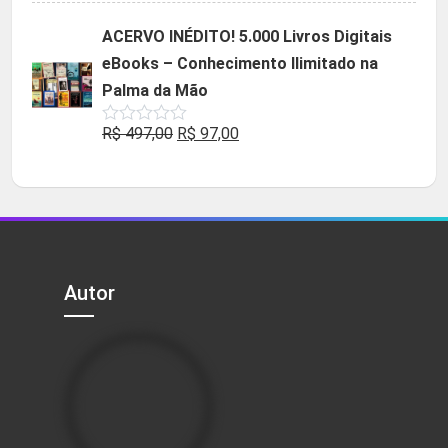
original
atual
ACERVO INÉDITO! 5.000 Livros Digitais
era:
é:
eBooks – Conhecimento Ilimitado na
R$ 49,90.
R$ 29,90.
Palma da Mão
O
O
R$
497,00
R$
97,00
Avaliação
0
preço
preço
de
5
original
atual
era:
é:
R$ 497,00.
R$ 97,00.
Autor