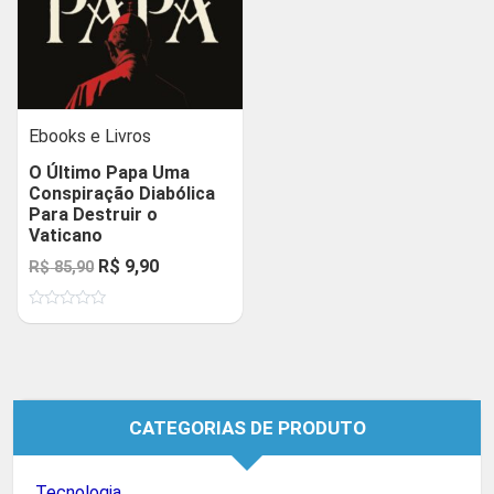
Ebooks e Livros
O Último Papa Uma
Conspiração Diabólica
Para Destruir o
Vaticano
O
O
R$
9,90
R$
85,90
preço
preço
Avaliação
original
atual
0
de
era:
é:
5
R$ 85,90.
R$ 9,90.
CATEGORIAS DE PRODUTO
Tecnologia