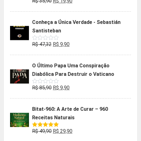
O
O
R$
35,90
R$
19,90
Avaliação
0
preço
preço
de
5
original
atual
Conheça a Única Verdade - Sebastián
era:
é:
Santisteban
R$ 35,90.
R$ 19,90.
O
O
R$
47,32
R$
9,90
Avaliação
0
preço
preço
de
5
original
atual
O Último Papa Uma Conspiração
era:
é:
Diabólica Para Destruir o Vaticano
R$ 47,32.
R$ 9,90.
O
O
R$
85,90
R$
9,90
Avaliação
0
preço
preço
de
5
original
atual
Bitat-960: A Arte de Curar – 960
era:
é:
Receitas Naturais
R$ 85,90.
R$ 9,90.
O
O
R$
49,90
R$
29,90
Avaliação
5.00
de 5
preço
preço