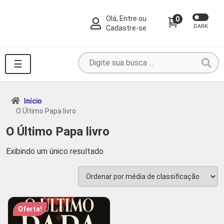
Olá, Entre ou
0
DARK
Cadastre-se
Pesquise
☰
por
produtos
aqui
Início
O Último Papa livro
...
O Último Papa livro
Exibindo um único resultado
Oferta!