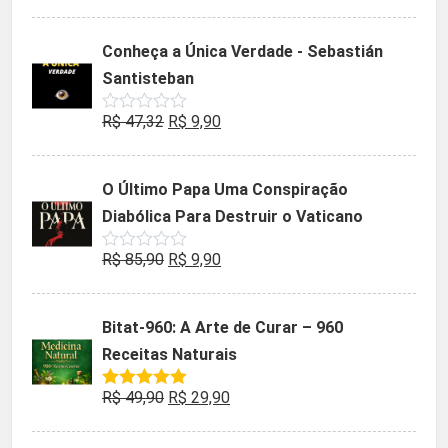
0
preço
preço
de
5
original
atual
Conheça a Única Verdade - Sebastián
era:
é:
Santisteban
R$ 35,90.
R$ 19,90.
O
O
R$
47,32
R$
9,90
Avaliação
0
preço
preço
de
5
original
atual
O Último Papa Uma Conspiração
era:
é:
Diabólica Para Destruir o Vaticano
R$ 47,32.
R$ 9,90.
O
O
R$
85,90
R$
9,90
Avaliação
0
preço
preço
de
5
original
atual
Bitat-960: A Arte de Curar – 960
era:
é:
Receitas Naturais
R$ 85,90.
R$ 9,90.
O
O
R$
49,90
R$
29,90
Avaliação
5.00
de 5
preço
preço