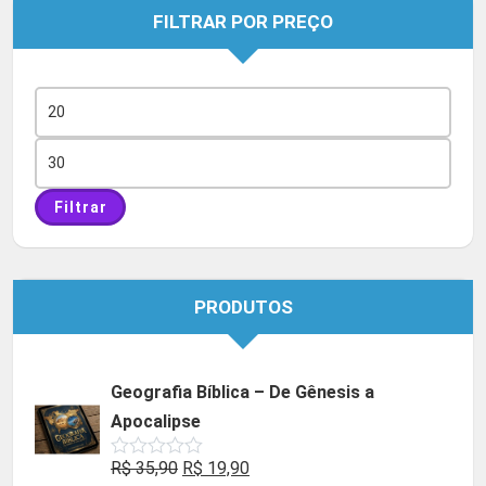
FILTRAR POR PREÇO
Preço
mínimo
Preço
máximo
Filtrar
PRODUTOS
Geografia Bíblica – De Gênesis a
Apocalipse
O
O
R$
35,90
R$
19,90
Avaliação