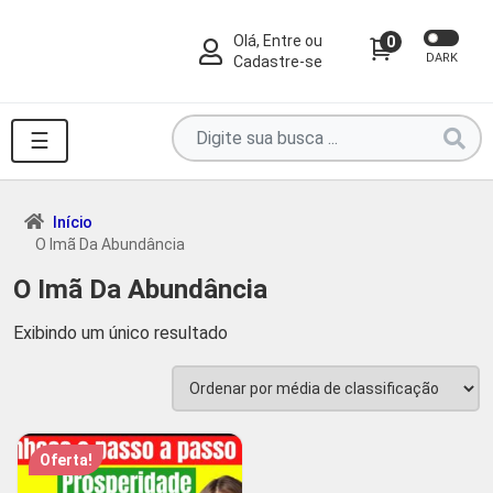
Olá, Entre ou
0
DARK
Cadastre-se
Pesquise
☰
por
produtos
aqui
Início
O Imã Da Abundância
...
O Imã Da Abundância
Exibindo um único resultado
Oferta!