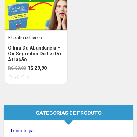
Ebooks e Livros
O Imã Da Abundância –
Os Segredos Da Lei Da
Atração
O
O
R$
29,90
R$
59,90
preço
preço
Avaliação
original
atual
0
de
era:
é:
5
R$ 59,90.
R$ 29,90.
CATEGORIAS DE PRODUTO
Tecnologia