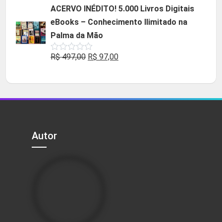
original
atual
ACERVO INÉDITO! 5.000 Livros Digitais
era:
é:
eBooks – Conhecimento Ilimitado na
R$ 49,90.
R$ 29,90.
Palma da Mão
O
O
R$
497,00
R$
97,00
Avaliação
0
preço
preço
de
5
original
atual
era:
é:
R$ 497,00.
R$ 97,00.
Autor