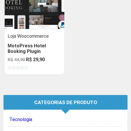
Loja Woocommerce
MotoPress Hotel
Booking Plugin
O
O
R$
29,90
R$
44,90
preço
preço
Avaliação
original
atual
0
de
era:
é:
5
R$ 44,90.
R$ 29,90.
CATEGORIAS DE PRODUTO
Tecnologia