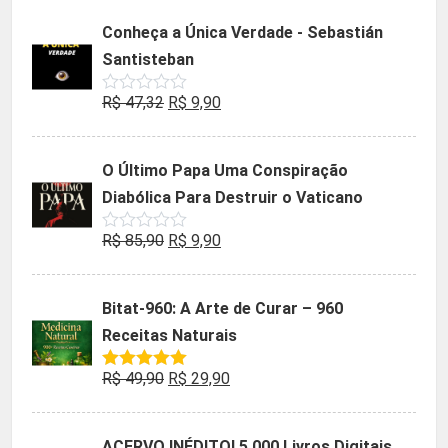
5
original
atual
Conheça a Única Verdade - Sebastián
era:
é:
Santisteban
R$ 35,90.
R$ 19,90.
O
O
R$
47,32
R$
9,90
Avaliação
0
preço
preço
de
5
original
atual
O Último Papa Uma Conspiração
era:
é:
Diabólica Para Destruir o Vaticano
R$ 47,32.
R$ 9,90.
O
O
R$
85,90
R$
9,90
Avaliação
0
preço
preço
de
5
original
atual
Bitat-960: A Arte de Curar – 960
era:
é:
Receitas Naturais
R$ 85,90.
R$ 9,90.
O
O
R$
49,90
R$
29,90
Avaliação
5.00
de 5
preço
preço
original
atual
ACERVO INÉDITO! 5.000 Livros Digitais