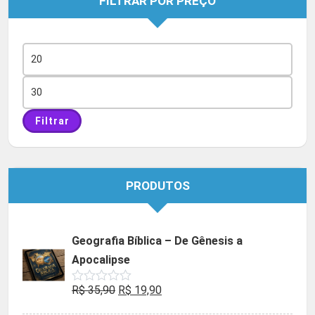
FILTRAR POR PREÇO
Preço
mínimo
Preço
máximo
Filtrar
PRODUTOS
Geografia Bíblica – De Gênesis a
Apocalipse
O
O
R$
35,90
R$
19,90
Avaliação
0
preço
preço
de