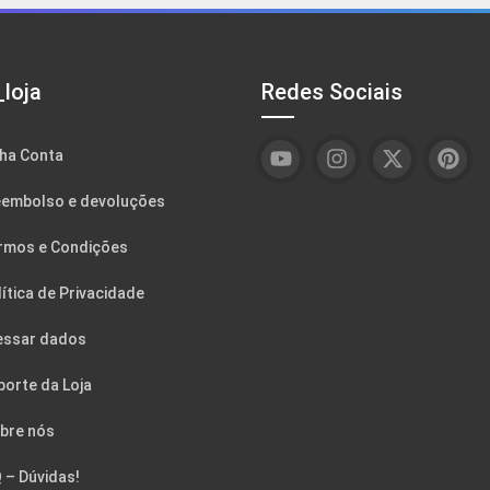
loja
Redes Sociais
ha Conta
embolso e devoluções
rmos e Condições
ítica de Privacidade
essar dados
porte da Loja
bre nós
 – Dúvidas!