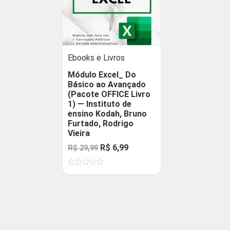
Ebooks e Livros
Módulo Excel_ Do
Básico ao Avançado
(Pacote OFFICE Livro
1) — Instituto de
ensino Kodah, Bruno
Furtado, Rodrigo
Vieira
O
O
R$
6,99
R$
29,99
preço
preço
Avaliação
original
atual
0
de
era:
é:
5
R$ 29,99.
R$ 6,99.