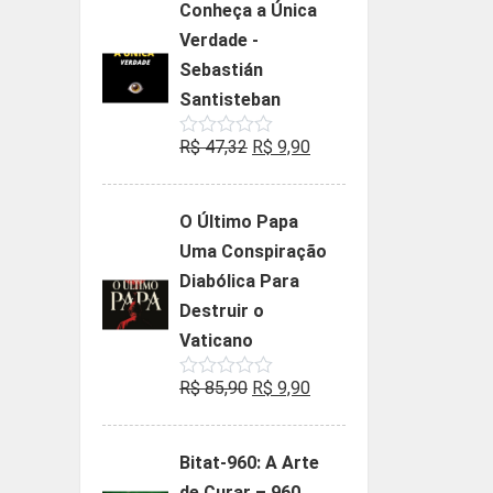
Conheça a Única
era:
é:
Verdade -
R$ 35,90.
R$ 19,90.
Sebastián
Santisteban
O
O
R$
47,32
R$
9,90
Avaliação
0
preço
preço
de
5
original
atual
O Último Papa
era:
é:
Uma Conspiração
R$ 47,32.
R$ 9,90.
Diabólica Para
Destruir o
Vaticano
O
O
R$
85,90
R$
9,90
Avaliação
0
preço
preço
de
5
original
atual
Bitat-960: A Arte
era:
é:
de Curar – 960