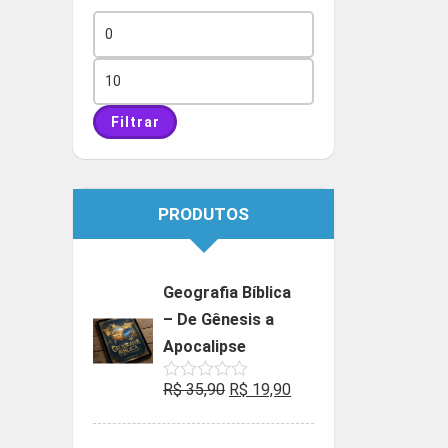
Preço
mínimo
Preço
máximo
Filtrar
PRODUTOS
Geografia Bíblica
– De Gênesis a
Apocalipse
O
O
R$
35,90
R$
19,90
Avaliação
0
preço
preço
de
5
original
atual