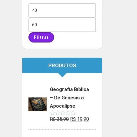
Preço
mínimo
Preço
máximo
Filtrar
PRODUTOS
Geografia Bíblica
– De Gênesis a
Apocalipse
O
O
R$
35,90
R$
19,90
Avaliação
0
preço
preço
de
5
original
atual