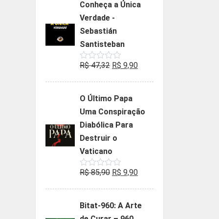
Conheça a Única
era:
é:
Verdade -
R$ 35,90.
R$ 19,90.
Sebastián
Santisteban
O
O
R$
47,32
R$
9,90
Avaliação
0
preço
preço
de
5
original
atual
O Último Papa
era:
é:
Uma Conspiração
R$ 47,32.
R$ 9,90.
Diabólica Para
Destruir o
Vaticano
O
O
R$
85,90
R$
9,90
Avaliação
0
preço
preço
de
5
original
atual
Bitat-960: A Arte
era:
é:
de Curar – 960