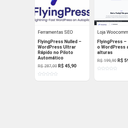
Ferramentas SEO
Loja Woocomm
FlyingPress Nulled –
FlyingPress –
WordPress Ultrar
o WordPress 
Rápido no Piloto
alturas
Automático
O
R$
5
R$
199,90
O
O
R$
45,90
R$
287,00
preç
preço
preço
Avaliação
origi
0
Avaliação
original
atual
de
era:
0
5
de
era:
é:
R$ 1
5
R$ 287,00.
R$ 45,90.