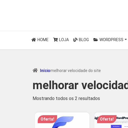
HOME
LOJA
BLOG
WORDPRESS
Início
melhorar velocidade do site
melhorar velocidad
Classificado
Mostrando todos os 2 resultados
por
classificação
Oferta!
Oferta!
média