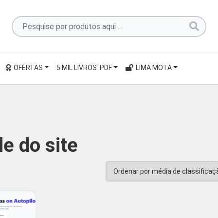
Pesquise
por
produtos
aqui
OFERTAS
5 MIL LIVROS .PDF
LIMA MOTA
...
e do site