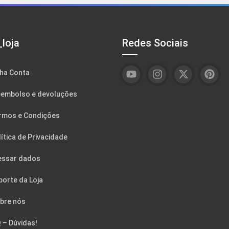
loja
Redes Sociais
ha Conta
embolso e devoluções
rmos e Condições
ítica de Privacidade
essar dados
porte da Loja
bre nós
 – Dúvidas!