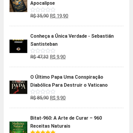
Apocalipse
O
O
R$
35,90
R$
19,90
Avaliação
0
preço
preço
de
5
original
atual
Conheça a Única Verdade - Sebastián
era:
é:
Santisteban
R$ 35,90.
R$ 19,90.
O
O
R$
47,32
R$
9,90
Avaliação
0
preço
preço
de
5
original
atual
O Último Papa Uma Conspiração
era:
é:
Diabólica Para Destruir o Vaticano
R$ 47,32.
R$ 9,90.
O
O
R$
85,90
R$
9,90
Avaliação
0
preço
preço
de
5
original
atual
Bitat-960: A Arte de Curar – 960
era:
é:
Receitas Naturais
R$ 85,90.
R$ 9,90.