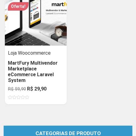
Oferta!
Loja Woocommerce
MartFury Multivendor
Marketplace
eCommerce Laravel
System
O
O
R$
29,90
R$
59,90
preço
preço
Avaliação
original
atual
0
de
era:
é:
5
R$ 59,90.
R$ 29,90.
CATEGORIAS DE PRODUTO