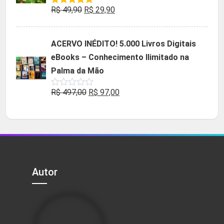
O
O
R$
49,90
R$
29,90
Avaliação
5.00
de 5
preço
preço
original
atual
ACERVO INÉDITO! 5.000 Livros Digitais
era:
é:
eBooks – Conhecimento Ilimitado na
R$ 49,90.
R$ 29,90.
Palma da Mão
O
O
R$
497,00
R$
97,00
Avaliação
0
preço
preço
de
5
original
atual
era:
é:
R$ 497,00.
R$ 97,00.
Autor