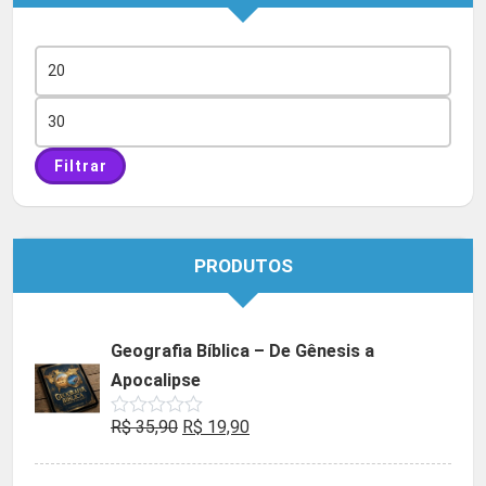
Preço
mínimo
Preço
máximo
Filtrar
PRODUTOS
Geografia Bíblica – De Gênesis a
Apocalipse
O
O
R$
35,90
R$
19,90
Avaliação
0
preço
preço
de
5
original
atual