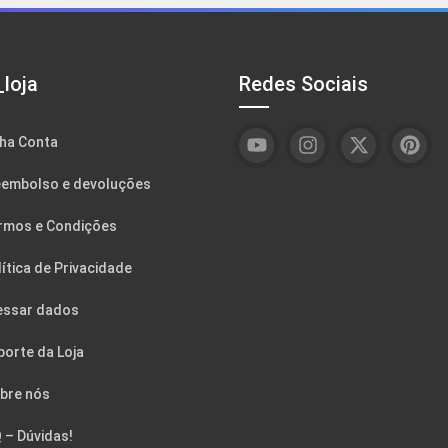
loja
Redes Sociais
ha Conta
embolso e devoluções
rmos e Condições
ítica de Privacidade
essar dados
porte da Loja
bre nós
 – Dúvidas!