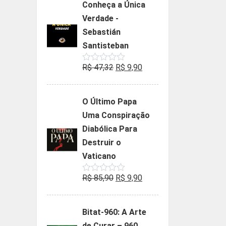
Conheça a Única
era:
é:
Verdade -
R$ 35,90.
R$ 19,90.
Sebastián
Santisteban
O
O
R$
47,32
R$
9,90
Avaliação
0
preço
preço
de
5
original
atual
O Último Papa
era:
é:
Uma Conspiração
R$ 47,32.
R$ 9,90.
Diabólica Para
Destruir o
Vaticano
O
O
R$
85,90
R$
9,90
Avaliação
0
preço
preço
de
5
original
atual
Bitat-960: A Arte
era:
é:
de Curar – 960