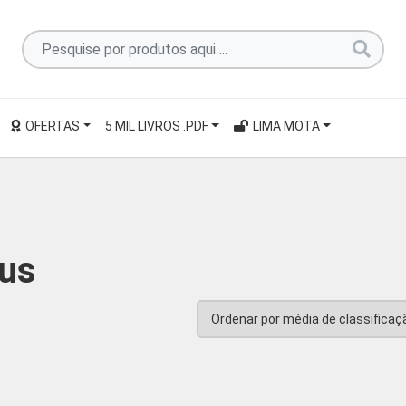
Pesquise
por
produtos
aqui
OFERTAS
5 MIL LIVROS .PDF
LIMA MOTA
...
us