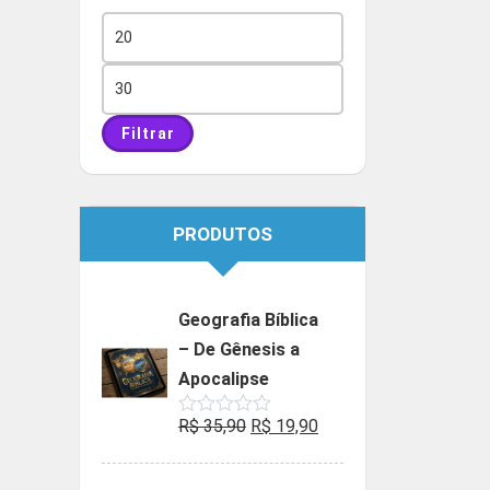
Preço
mínimo
Preço
máximo
Filtrar
PRODUTOS
Geografia Bíblica
– De Gênesis a
Apocalipse
O
O
R$
35,90
R$
19,90
Avaliação
0
preço
preço
de
5
original
atual