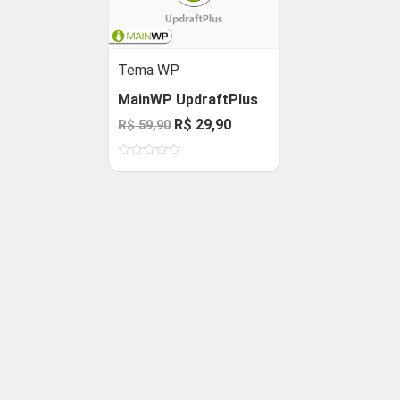
Tema WP
MainWP UpdraftPlus
O
O
R$
29,90
R$
59,90
preço
preço
Avaliação
original
atual
0
de
era:
é:
5
R$ 59,90.
R$ 29,90.