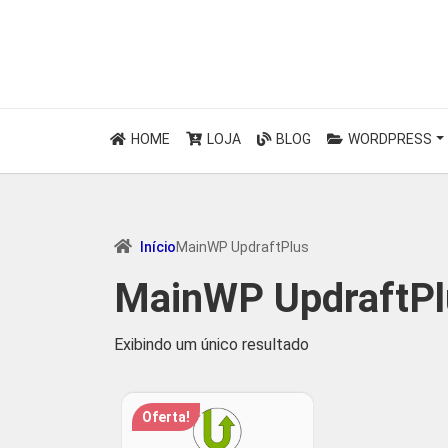
HOME
LOJA
BLOG
WORDPRESS
Início
MainWP UpdraftPlus
MainWP UpdraftPl
Exibindo um único resultado
Oferta!