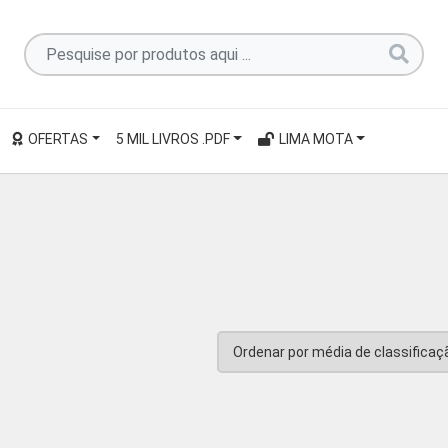
Pesquise
por
produtos
aqui
OFERTAS
5 MIL LIVROS .PDF
LIMA MOTA
...