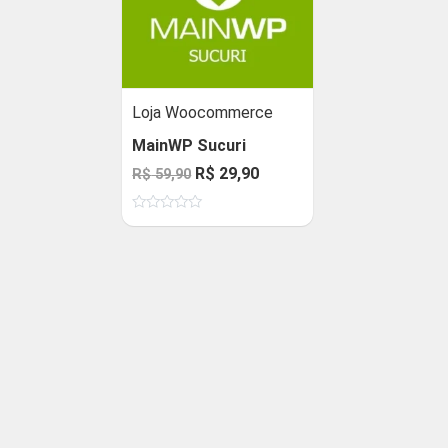
Loja Woocommerce
MainWP Sucuri
O
O
R$
29,90
R$
59,90
preço
preço
Avaliação
original
atual
0
de
era:
é:
5
R$ 59,90.
R$ 29,90.