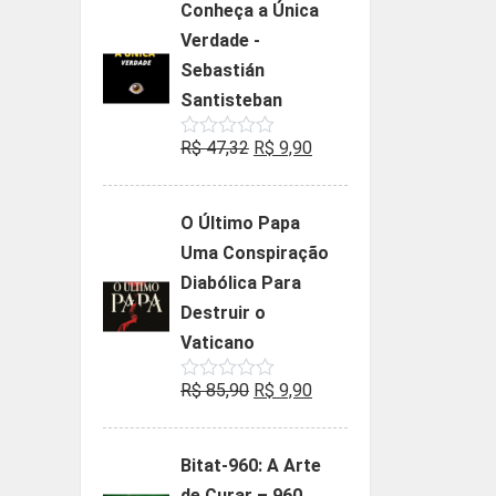
Conheça a Única
era:
é:
Verdade -
R$ 35,90.
R$ 19,90.
Sebastián
Santisteban
O
O
R$
47,32
R$
9,90
Avaliação
0
preço
preço
de
5
original
atual
O Último Papa
era:
é:
Uma Conspiração
R$ 47,32.
R$ 9,90.
Diabólica Para
Destruir o
Vaticano
O
O
R$
85,90
R$
9,90
Avaliação
0
preço
preço
de
5
original
atual
Bitat-960: A Arte
era:
é:
de Curar – 960