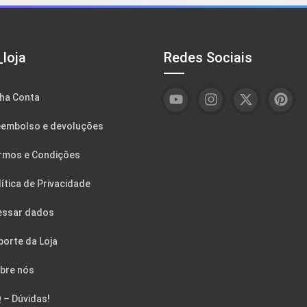
loja
Redes Sociais
ha Conta
embolso e devoluções
rmos e Condições
ítica de Privacidade
essar dados
porte da Loja
bre nós
 – Dúvidas!