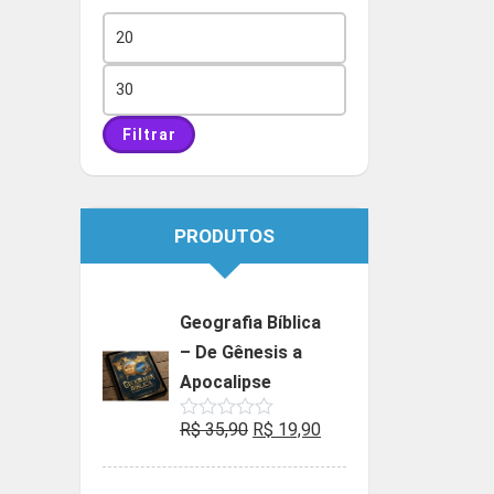
Preço
mínimo
Preço
máximo
Filtrar
PRODUTOS
Geografia Bíblica
– De Gênesis a
Apocalipse
O
O
R$
35,90
R$
19,90
Avaliação
0
preço
preço
de
5
original
atual