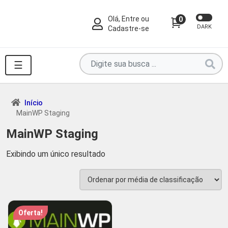
Olá, Entre ou
0
DARK
Cadastre-se
Pesquise
☰
por
produtos
aqui
Início
MainWP Staging
...
MainWP Staging
Exibindo um único resultado
Oferta!