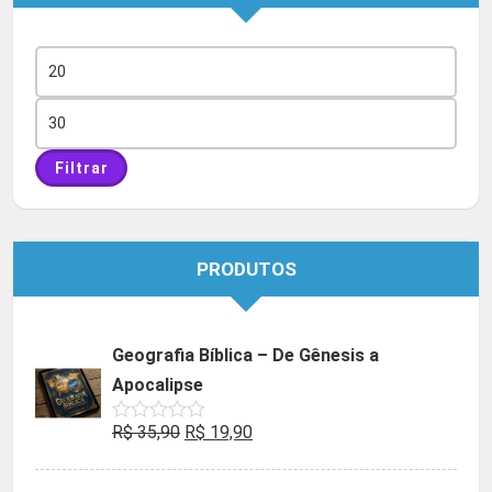
Preço
mínimo
Preço
máximo
Filtrar
PRODUTOS
Geografia Bíblica – De Gênesis a
Apocalipse
O
O
R$
35,90
R$
19,90
Avaliação
0
preço
preço
de
5
original
atual