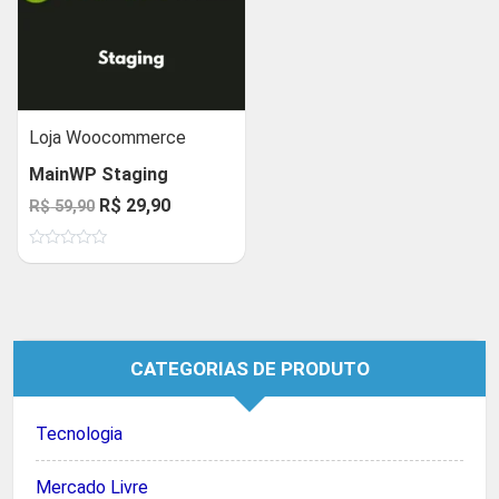
Loja Woocommerce
MainWP Staging
O
O
R$
29,90
R$
59,90
preço
preço
Avaliação
original
atual
0
de
era:
é:
5
R$ 59,90.
R$ 29,90.
CATEGORIAS DE PRODUTO
Tecnologia
Mercado Livre