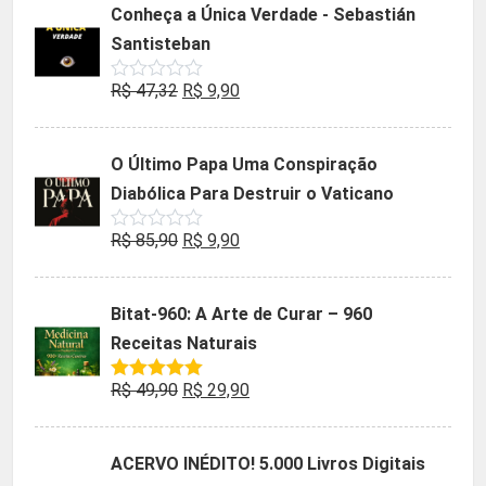
Conheça a Única Verdade - Sebastián
era:
é:
Santisteban
R$ 35,90.
R$ 19,90.
O
O
R$
47,32
R$
9,90
Avaliação
0
preço
preço
de
5
original
atual
O Último Papa Uma Conspiração
era:
é:
Diabólica Para Destruir o Vaticano
R$ 47,32.
R$ 9,90.
O
O
R$
85,90
R$
9,90
Avaliação
0
preço
preço
de
5
original
atual
Bitat-960: A Arte de Curar – 960
era:
é:
Receitas Naturais
R$ 85,90.
R$ 9,90.
O
O
R$
49,90
R$
29,90
Avaliação
5.00
de 5
preço
preço
original
atual
ACERVO INÉDITO! 5.000 Livros Digitais
era:
é: