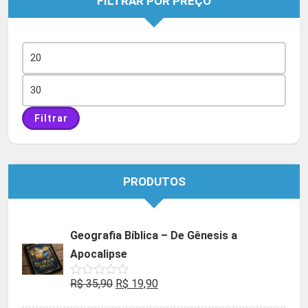
FILTRAR POR PREÇO
Preço
mínimo
Preço
máximo
Filtrar
PRODUTOS
Geografia Bíblica – De Gênesis a
Apocalipse
O
O
R$
35,90
R$
19,90
Avaliação
0
preço
preço
de