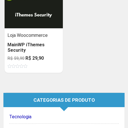
Loja Woocommerce
MainWP iThemes
Security
O
O
R$
29,90
R$
59,90
preço
preço
Avaliação
original
atual
0
de
era:
é:
5
R$ 59,90.
R$ 29,90.
CATEGORIAS DE PRODUTO
Tecnologia