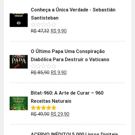
5
original
atual
Conheça a Única Verdade - Sebastián
era:
é:
Santisteban
R$ 35,90.
R$ 19,90.
O
O
R$
47,32
R$
9,90
Avaliação
0
preço
preço
de
5
original
atual
O Último Papa Uma Conspiração
era:
é:
Diabólica Para Destruir o Vaticano
R$ 47,32.
R$ 9,90.
O
O
R$
85,90
R$
9,90
Avaliação
0
preço
preço
de
5
original
atual
Bitat-960: A Arte de Curar – 960
era:
é:
Receitas Naturais
R$ 85,90.
R$ 9,90.
O
O
R$
49,90
R$
29,90
Avaliação
5.00
de 5
preço
preço
original
atual
ACERVO INÉDITO! 5.000 Livros Digitais