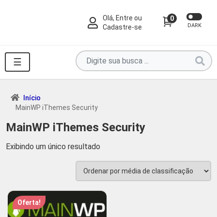
Olá, Entre ou
0
DARK
Cadastre-se
Pesquise
☰
por
produtos
aqui
Início
MainWP iThemes Security
...
MainWP iThemes Security
Exibindo um único resultado
Oferta!