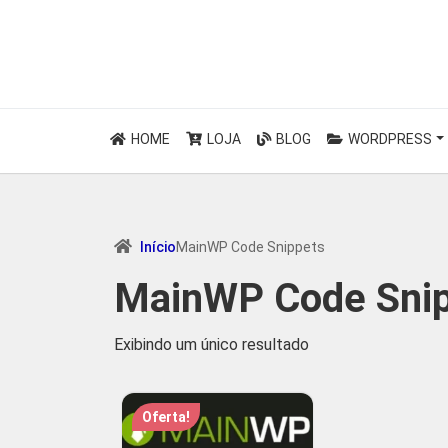
HOME
LOJA
BLOG
WORDPRESS
Início
MainWP Code Snippets
MainWP Code Sni
Exibindo um único resultado
Oferta!