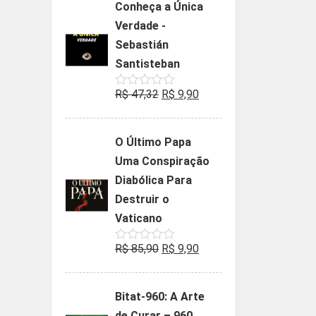
Conheça a Única
era:
é:
Verdade -
R$ 35,90.
R$ 19,90.
Sebastián
Santisteban
O
O
R$
47,32
R$
9,90
Avaliação
0
preço
preço
de
5
original
atual
O Último Papa
era:
é:
Uma Conspiração
R$ 47,32.
R$ 9,90.
Diabólica Para
Destruir o
Vaticano
O
O
R$
85,90
R$
9,90
Avaliação
0
preço
preço
de
5
original
atual
Bitat-960: A Arte
era:
é:
de Curar – 960