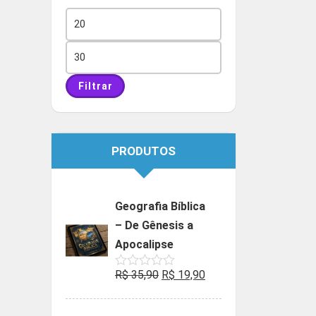
Preço
mínimo
Preço
máximo
Filtrar
PRODUTOS
Geografia Bíblica
– De Gênesis a
Apocalipse
O
O
R$
35,90
R$
19,90
Avaliação
0
preço
preço
de
5
original
atual