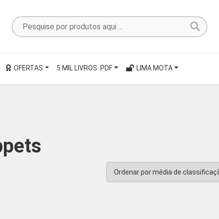
Pesquise
por
produtos
aqui
OFERTAS
5 MIL LIVROS .PDF
LIMA MOTA
...
ppets