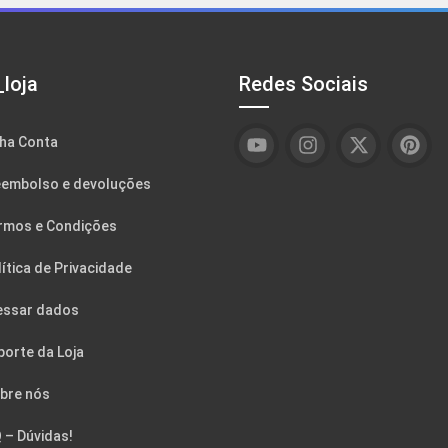
loja
Redes Sociais
ha Conta
embolso e devoluções
rmos e Condições
ítica de Privacidade
essar dados
porte da Loja
bre nós
 – Dúvidas!