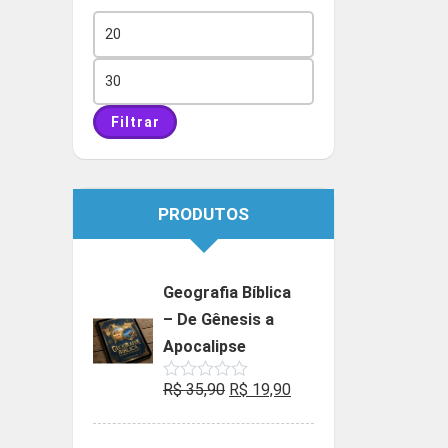
Preço
mínimo
Preço
máximo
Filtrar
PRODUTOS
Geografia Bíblica
– De Gênesis a
Apocalipse
O
O
R$
35,90
R$
19,90
Avaliação
0
preço
preço
de
5
original
atual