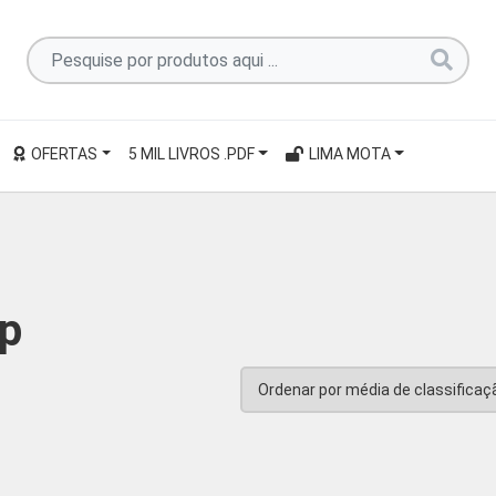
Pesquise
por
produtos
aqui
OFERTAS
5 MIL LIVROS .PDF
LIMA MOTA
...
p