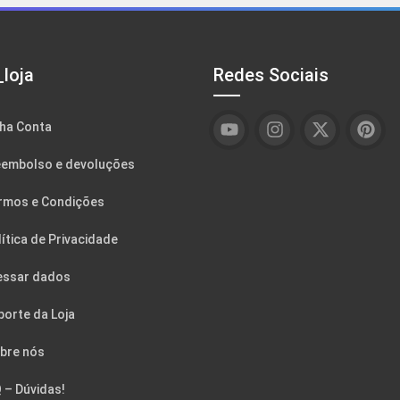
loja
Redes Sociais
ha Conta
embolso e devoluções
rmos e Condições
ítica de Privacidade
essar dados
porte da Loja
bre nós
 – Dúvidas!