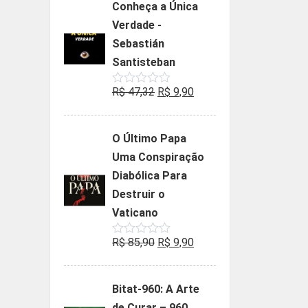
Conheça a Única
era:
é:
Verdade -
R$ 35,90.
R$ 19,90.
Sebastián
Santisteban
O
O
R$
47,32
R$
9,90
Avaliação
0
preço
preço
de
5
original
atual
O Último Papa
era:
é:
Uma Conspiração
R$ 47,32.
R$ 9,90.
Diabólica Para
Destruir o
Vaticano
O
O
R$
85,90
R$
9,90
Avaliação
0
preço
preço
de
5
original
atual
Bitat-960: A Arte
era:
é:
de Curar – 960