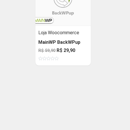
Loja Woocommerce
MainWP BackWPup
O
O
R$
29,90
R$
59,90
preço
preço
Avaliação
original
atual
0
de
era:
é:
5
R$ 59,90.
R$ 29,90.