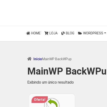
HOME
LOJA
BLOG
WORDPRESS
Início
MainWP BackWPup
MainWP BackWPu
Exibindo um único resultado
Oferta!