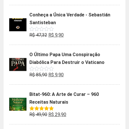
0
preço
preço
de
5
original
atual
Conheça a Única Verdade - Sebastián
era:
é:
Santisteban
R$ 35,90.
R$ 19,90.
O
O
R$
47,32
R$
9,90
Avaliação
0
preço
preço
de
5
original
atual
O Último Papa Uma Conspiração
era:
é:
Diabólica Para Destruir o Vaticano
R$ 47,32.
R$ 9,90.
O
O
R$
85,90
R$
9,90
Avaliação
0
preço
preço
de
5
original
atual
Bitat-960: A Arte de Curar – 960
era:
é:
Receitas Naturais
R$ 85,90.
R$ 9,90.
O
O
R$
49,90
R$
29,90
Avaliação
5.00
de 5
preço
preço