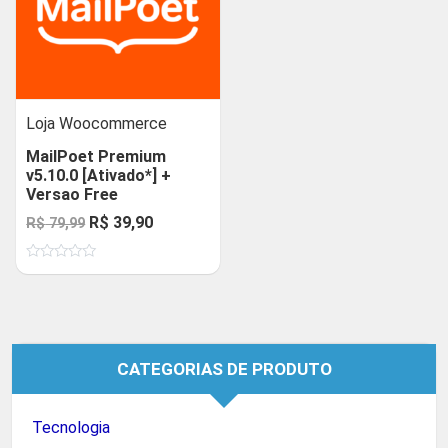
Loja Woocommerce
MailPoet Premium
v5.10.0 [Ativado*] +
Versao Free
O
O
R$
39,90
R$
79,99
preço
preço
Avaliação
original
atual
0
de
era:
é:
5
R$ 79,99.
R$ 39,90.
CATEGORIAS DE PRODUTO
Tecnologia