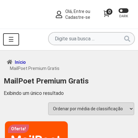
Olá, Entre ou
0
DARK
Cadastre-se
Pesquise
☰
por
produtos
aqui
Início
MailPoet Premium Gratis
...
MailPoet Premium Gratis
Exibindo um único resultado
Oferta!