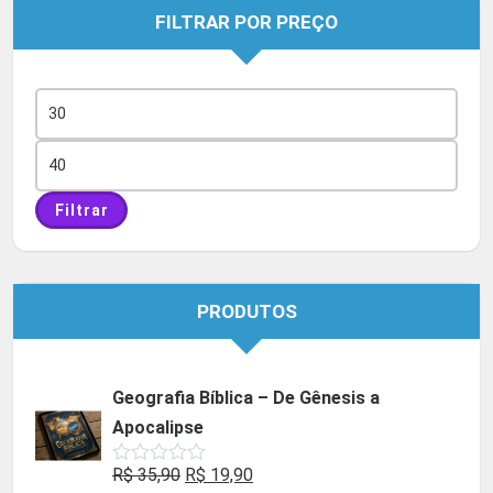
FILTRAR POR PREÇO
Preço
mínimo
Preço
máximo
Filtrar
PRODUTOS
Geografia Bíblica – De Gênesis a
Apocalipse
O
O
R$
35,90
R$
19,90
Avaliação