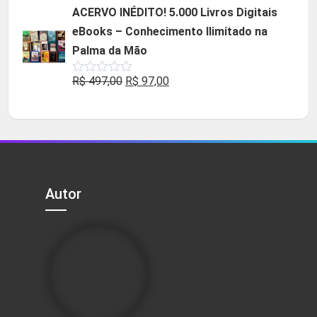
original
atual
ACERVO INÉDITO! 5.000 Livros Digitais
era:
é:
eBooks – Conhecimento Ilimitado na
R$ 49,90.
R$ 29,90.
Palma da Mão
O
O
R$
497,00
R$
97,00
Avaliação
0
preço
preço
de
5
original
atual
era:
é:
R$ 497,00.
R$ 97,00.
Autor