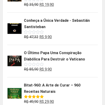
O
O
R$
35,90
R$
19,90
Avaliação
0
preço
preço
de
5
original
atual
Conheça a Única Verdade - Sebastián
era:
é:
Santisteban
R$ 35,90.
R$ 19,90.
O
O
R$
47,32
R$
9,90
Avaliação
0
preço
preço
de
5
original
atual
O Último Papa Uma Conspiração
era:
é:
Diabólica Para Destruir o Vaticano
R$ 47,32.
R$ 9,90.
O
O
R$
85,90
R$
9,90
Avaliação
0
preço
preço
de
5
original
atual
Bitat-960: A Arte de Curar – 960
era:
é:
Receitas Naturais
R$ 85,90.
R$ 9,90.
O
O
R$
49,90
R$
29,90
Avaliação