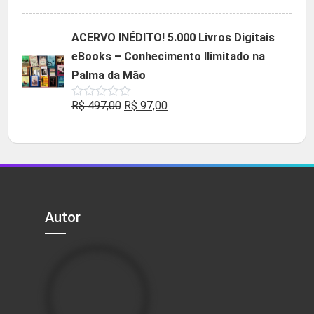
5.00
de 5
preço
preço
original
atual
ACERVO INÉDITO! 5.000 Livros Digitais
era:
é:
eBooks – Conhecimento Ilimitado na
R$ 49,90.
R$ 29,90.
Palma da Mão
O
O
R$
497,00
R$
97,00
Avaliação
0
preço
preço
de
5
original
atual
era:
é:
R$ 497,00.
R$ 97,00.
Autor