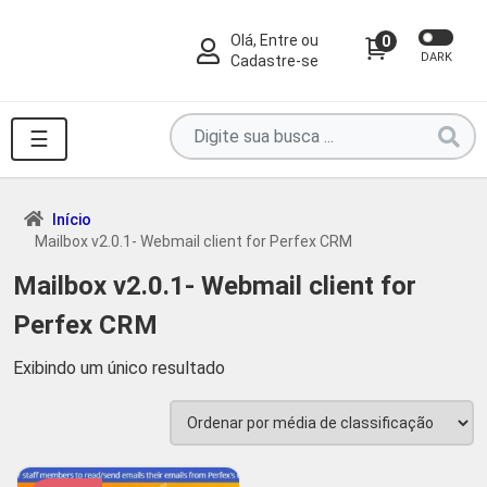
Olá, Entre ou
0
DARK
Cadastre-se
Pesquise
☰
por
produtos
aqui
Início
Mailbox v2.0.1- Webmail client for Perfex CRM
...
Mailbox v2.0.1- Webmail client for
Perfex CRM
Exibindo um único resultado