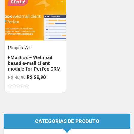
Oferta!
Plugins WP
EMailbox – Webmail
based e-mail client
module for Perfex CRM
O
O
R$
29,90
R$
48,90
preço
preço
Avaliação
original
atual
0
de
era:
é:
5
R$ 48,90.
R$ 29,90.
CATEGORIAS DE PRODUTO