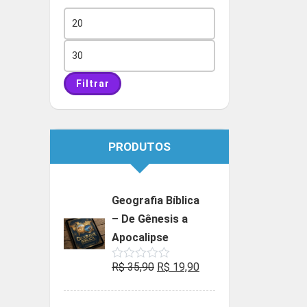
Preço
mínimo
Preço
máximo
Filtrar
PRODUTOS
Geografia Bíblica
– De Gênesis a
Apocalipse
O
O
R$
35,90
R$
19,90
Avaliação
0
preço
preço
de
5
original
atual