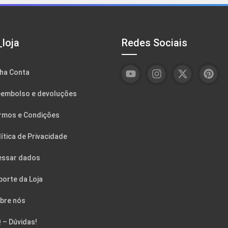
loja
Redes Sociais
ha Conta
embolso e devoluções
rmos e Condições
ítica de Privacidade
essar dados
porte da Loja
bre nós
 – Dúvidas!