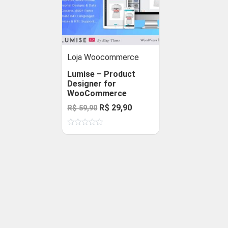
Loja Woocommerce
Lumise – Product
Designer for
WooCommerce
O
O
R$
29,90
R$
59,90
preço
preço
Avaliação
original
atual
0
de
era:
é:
5
R$ 59,90.
R$ 29,90.