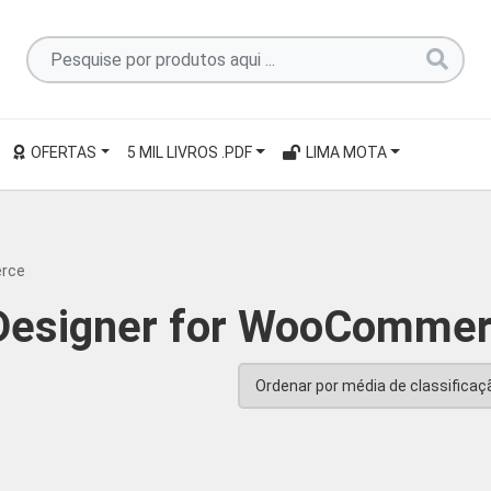
Pesquise
por
produtos
aqui
OFERTAS
5 MIL LIVROS .PDF
LIMA MOTA
...
erce
 Designer for WooComme