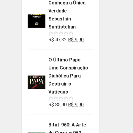
Conheça a Única
era:
é:
Verdade -
R$ 35,90.
R$ 19,90.
Sebastián
Santisteban
O
O
R$
47,32
R$
9,90
Avaliação
0
preço
preço
de
5
original
atual
O Último Papa
era:
é:
Uma Conspiração
R$ 47,32.
R$ 9,90.
Diabólica Para
Destruir o
Vaticano
O
O
R$
85,90
R$
9,90
Avaliação
0
preço
preço
de
5
original
atual
Bitat-960: A Arte
era:
é:
de Curar – 960