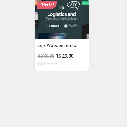
Oferta!
Loja Woocommerce
O
O
R$
29,90
R$
59,90
preço
preço
Avaliação
original
atual
0
de
era:
é:
5
R$ 59,90.
R$ 29,90.