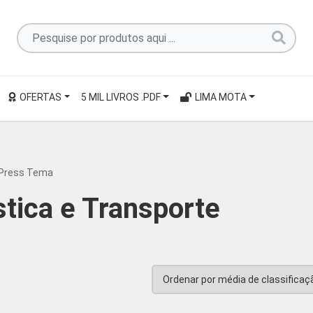
Pesquise
por
produtos
aqui
OFERTAS
5 MIL LIVROS .PDF
LIMA MOTA
...
dPress Tema
tica e Transporte