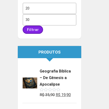
Preço
mínimo
Preço
máximo
Filtrar
PRODUTOS
Geografia Bíblica
– De Gênesis a
Apocalipse
O
O
R$
35,90
R$
19,90
Avaliação
0
preço
preço
de
5
original
atual