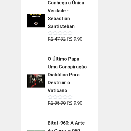
Conheça a Única
era:
é:
Verdade -
R$ 35,90.
R$ 19,90.
Sebastián
Santisteban
O
O
R$
47,32
R$
9,90
Avaliação
0
preço
preço
de
5
original
atual
O Último Papa
era:
é:
Uma Conspiração
R$ 47,32.
R$ 9,90.
Diabólica Para
Destruir o
Vaticano
O
O
R$
85,90
R$
9,90
Avaliação
0
preço
preço
de
5
original
atual
Bitat-960: A Arte
era:
é:
de Curar – 960