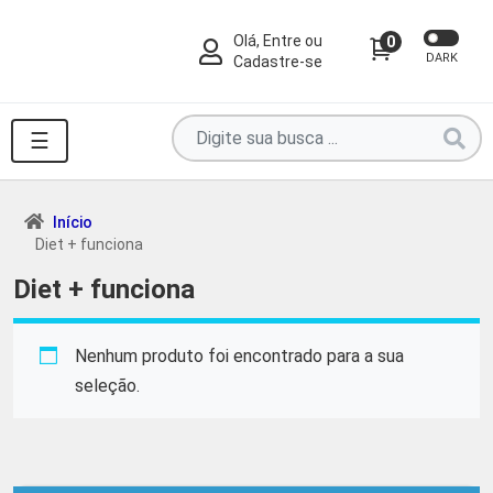
Olá, Entre ou
0
DARK
Cadastre-se
Pesquise
☰
por
produtos
aqui
Início
Diet + funciona
...
Diet + funciona
Nenhum produto foi encontrado para a sua
seleção.