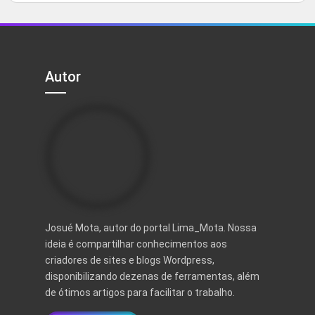
5
original
atual
era:
é:
R$ 497,00.
R$ 97,00.
Autor
Josué Mota, autor do portal Lima_Mota. Nossa
ideia é compartilhar conhecimentos aos
criadores de sites e blogs Wordpress,
disponibilizando dezenas de ferramentas, além
de ótimos artigos para facilitar o trabalho.