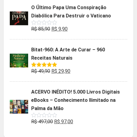
5
original
atual
O Último Papa Uma Conspiração
era:
é:
Diabólica Para Destruir o Vaticano
R$ 47,32.
R$ 9,90.
O
O
R$
85,90
R$
9,90
Avaliação
0
preço
preço
de
5
original
atual
Bitat-960: A Arte de Curar – 960
era:
é:
Receitas Naturais
R$ 85,90.
R$ 9,90.
O
O
R$
49,90
R$
29,90
Avaliação
5.00
de 5
preço
preço
original
atual
ACERVO INÉDITO! 5.000 Livros Digitais
era:
é:
eBooks – Conhecimento Ilimitado na
R$ 49,90.
R$ 29,90.
Palma da Mão
O
O
R$
497,00
R$
97,00
Avaliação
0
preço
preço
de