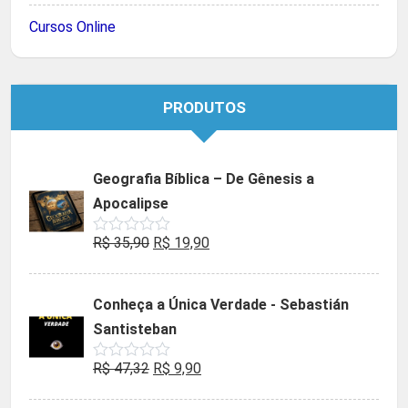
Cursos Online
PRODUTOS
Geografia Bíblica – De Gênesis a
Apocalipse
O
O
R$
35,90
R$
19,90
Avaliação
0
preço
preço
de
5
original
atual
Conheça a Única Verdade - Sebastián
era:
é:
Santisteban
R$ 35,90.
R$ 19,90.
O
O
R$
47,32
R$
9,90
Avaliação
0
preço
preço
de