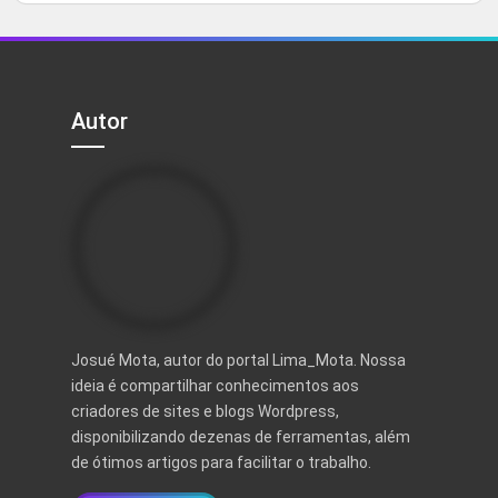
5
original
atual
era:
é:
R$ 497,00.
R$ 97,00.
Autor
Josué Mota, autor do portal Lima_Mota. Nossa
ideia é compartilhar conhecimentos aos
criadores de sites e blogs Wordpress,
disponibilizando dezenas de ferramentas, além
de ótimos artigos para facilitar o trabalho.