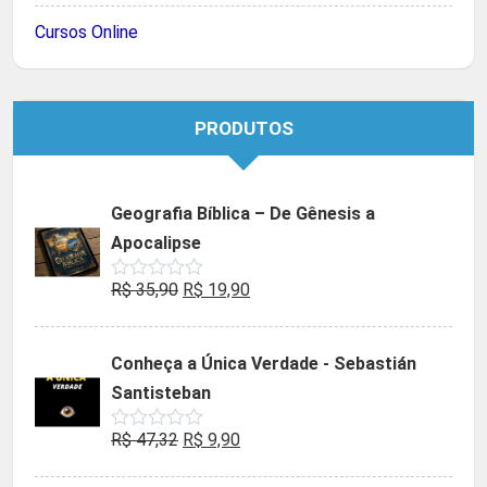
Cursos Online
PRODUTOS
Geografia Bíblica – De Gênesis a
Apocalipse
O
O
R$
35,90
R$
19,90
Avaliação
0
preço
preço
de
5
original
atual
Conheça a Única Verdade - Sebastián
era:
é:
Santisteban
R$ 35,90.
R$ 19,90.
O
O
R$
47,32
R$
9,90
Avaliação
0
preço
preço
de