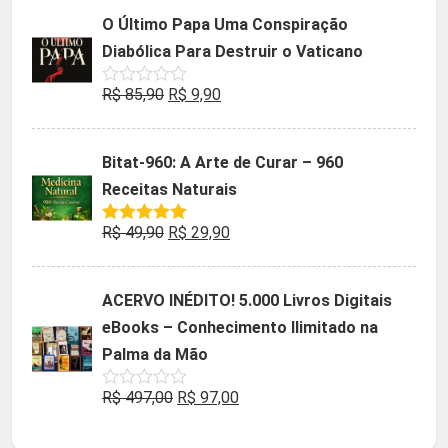
5
original
atual
O Último Papa Uma Conspiração
era:
é:
Diabólica Para Destruir o Vaticano
R$ 47,32.
R$ 9,90.
O
O
R$
85,90
R$
9,90
Avaliação
0
preço
preço
de
5
original
atual
Bitat-960: A Arte de Curar – 960
era:
é:
Receitas Naturais
R$ 85,90.
R$ 9,90.
O
O
R$
49,90
R$
29,90
Avaliação
5.00
de 5
preço
preço
original
atual
ACERVO INÉDITO! 5.000 Livros Digitais
era:
é:
eBooks – Conhecimento Ilimitado na
R$ 49,90.
R$ 29,90.
Palma da Mão
O
O
R$
497,00
R$
97,00
Avaliação
0
preço
preço
de