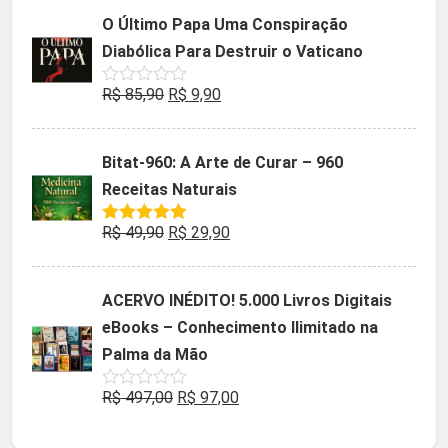
5
original
atual
O Último Papa Uma Conspiração
era:
é:
Diabólica Para Destruir o Vaticano
R$ 47,32.
R$ 9,90.
O
O
R$
85,90
R$
9,90
Avaliação
0
preço
preço
de
5
original
atual
Bitat-960: A Arte de Curar – 960
era:
é:
Receitas Naturais
R$ 85,90.
R$ 9,90.
O
O
R$
49,90
R$
29,90
Avaliação
5.00
de 5
preço
preço
original
atual
ACERVO INÉDITO! 5.000 Livros Digitais
era:
é:
eBooks – Conhecimento Ilimitado na
R$ 49,90.
R$ 29,90.
Palma da Mão
O
O
R$
497,00
R$
97,00
Avaliação
0
preço
preço
de