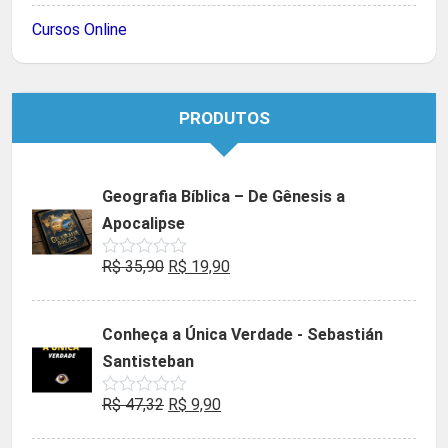
Cursos Online
PRODUTOS
Geografia Bíblica – De Gênesis a
Apocalipse
O
O
R$
35,90
R$
19,90
Avaliação
0
preço
preço
de
5
original
atual
Conheça a Única Verdade - Sebastián
era:
é:
Santisteban
R$ 35,90.
R$ 19,90.
O
O
R$
47,32
R$
9,90
Avaliação
0
preço
preço
de