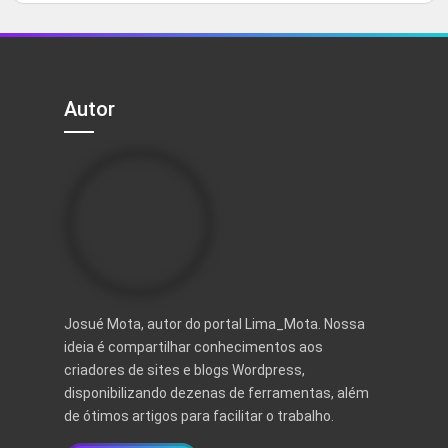
5
original
atual
era:
é:
R$ 497,00.
R$ 97,00.
Autor
Josué Mota, autor do portal Lima_Mota. Nossa
ideia é compartilhar conhecimentos aos
criadores de sites e blogs Wordpress,
disponibilizando dezenas de ferramentas, além
de ótimos artigos para facilitar o trabalho.