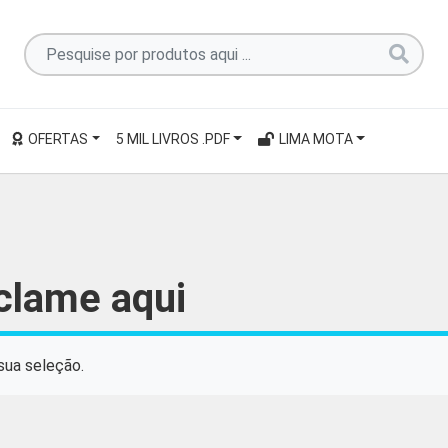
Pesquise
por
produtos
aqui
OFERTAS
5 MIL LIVROS .PDF
LIMA MOTA
...
eclame aqui
sua seleção.