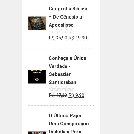
Geografia Bíblica
– De Gênesis a
Apocalipse
O
O
R$
35,90
R$
19,90
Avaliação
0
preço
preço
de
5
original
atual
Conheça a Única
era:
é:
Verdade -
R$ 35,90.
R$ 19,90.
Sebastián
Santisteban
O
O
R$
47,32
R$
9,90
Avaliação
0
preço
preço
de
5
original
atual
O Último Papa
era:
é:
Uma Conspiração
R$ 47,32.
R$ 9,90.
Diabólica Para