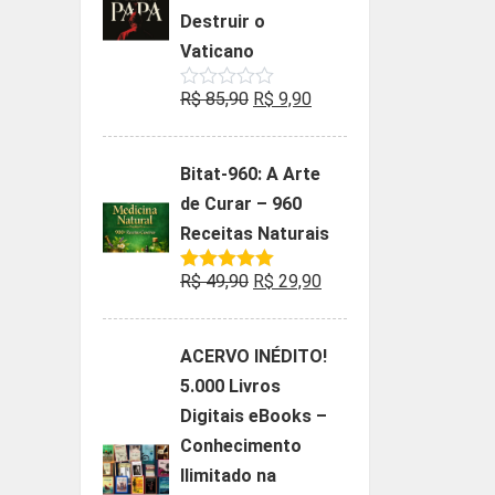
Destruir o
Vaticano
O
O
R$
85,90
R$
9,90
Avaliação
0
preço
preço
de
5
original
atual
Bitat-960: A Arte
era:
é:
de Curar – 960
R$ 85,90.
R$ 9,90.
Receitas Naturais
O
O
R$
49,90
R$
29,90
Avaliação
5.00
de 5
preço
preço
original
atual
ACERVO INÉDITO!
era:
é:
5.000 Livros
R$ 49,90.
R$ 29,90.
Digitais eBooks –
Conhecimento
Ilimitado na