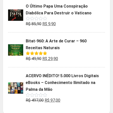
5
original
atual
O Último Papa Uma Conspiração
era:
é:
Diabólica Para Destruir o Vaticano
R$ 47,32.
R$ 9,90.
O
O
R$
85,90
R$
9,90
Avaliação
0
preço
preço
de
5
original
atual
Bitat-960: A Arte de Curar – 960
era:
é:
Receitas Naturais
R$ 85,90.
R$ 9,90.
O
O
R$
49,90
R$
29,90
Avaliação
5.00
de 5
preço
preço
original
atual
ACERVO INÉDITO! 5.000 Livros Digitais
era:
é:
eBooks – Conhecimento Ilimitado na
R$ 49,90.
R$ 29,90.
Palma da Mão
O
O
R$
497,00
R$
97,00
Avaliação
0
preço
preço
de