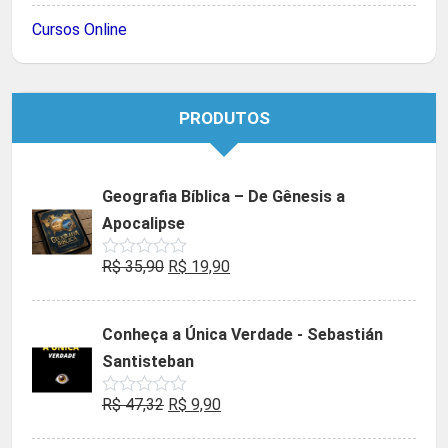
Cursos Online
PRODUTOS
Geografia Bíblica – De Gênesis a
Apocalipse
O
O
R$
35,90
R$
19,90
Avaliação
0
preço
preço
de
5
original
atual
Conheça a Única Verdade - Sebastián
era:
é:
Santisteban
R$ 35,90.
R$ 19,90.
O
O
R$
47,32
R$
9,90
Avaliação
0
preço
preço
de