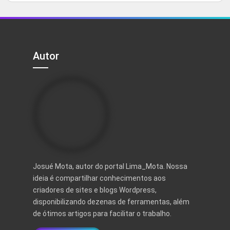
5
original
atual
era:
é:
R$ 497,00.
R$ 97,00.
Autor
Josué Mota, autor do portal Lima_Mota. Nossa
ideia é compartilhar conhecimentos aos
criadores de sites e blogs Wordpress,
disponibilizando dezenas de ferramentas, além
de ótimos artigos para facilitar o trabalho.