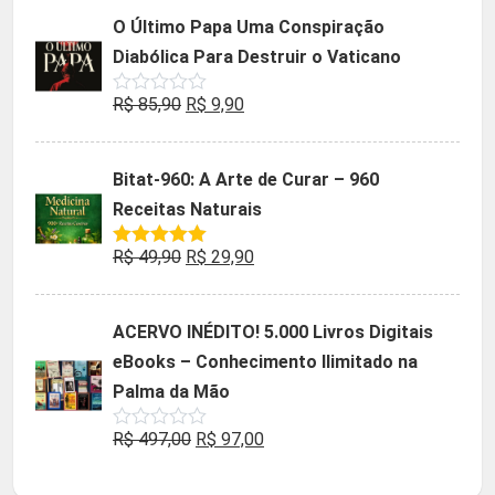
5
original
atual
O Último Papa Uma Conspiração
era:
é:
Diabólica Para Destruir o Vaticano
R$ 47,32.
R$ 9,90.
O
O
R$
85,90
R$
9,90
Avaliação
0
preço
preço
de
5
original
atual
Bitat-960: A Arte de Curar – 960
era:
é:
Receitas Naturais
R$ 85,90.
R$ 9,90.
O
O
R$
49,90
R$
29,90
Avaliação
5.00
de 5
preço
preço
original
atual
ACERVO INÉDITO! 5.000 Livros Digitais
era:
é:
eBooks – Conhecimento Ilimitado na
R$ 49,90.
R$ 29,90.
Palma da Mão
O
O
R$
497,00
R$
97,00
Avaliação
0
preço
preço
de