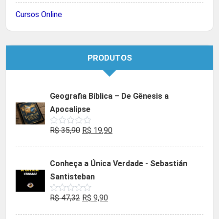
Cursos Online
PRODUTOS
Geografia Bíblica – De Gênesis a
Apocalipse
O
O
R$
35,90
R$
19,90
Avaliação
0
preço
preço
de
5
original
atual
Conheça a Única Verdade - Sebastián
era:
é:
Santisteban
R$ 35,90.
R$ 19,90.
O
O
R$
47,32
R$
9,90
Avaliação
0
preço
preço
de