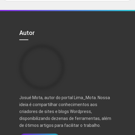
5
original
atual
era:
é:
R$ 497,00.
R$ 97,00.
Autor
Josué Mota, autor do portal Lima_Mota. Nossa
ideia é compartilhar conhecimentos aos
criadores de sites e blogs Wordpress,
disponibilizando dezenas de ferramentas, além
de ótimos artigos para facilitar o trabalho.