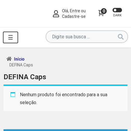
Olá, Entre ou
0
DARK
Cadastre-se
Pesquise
☰
por
produtos
aqui
Início
DEFINA Caps
...
DEFINA Caps
Nenhum produto foi encontrado para a sua
seleção.