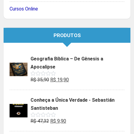
Cursos Online
PRODUTOS
Geografia Bíblica – De Gênesis a
Apocalipse
O
O
R$
35,90
R$
19,90
Avaliação
0
preço
preço
de
5
original
atual
Conheça a Única Verdade - Sebastián
era:
é:
Santisteban
R$ 35,90.
R$ 19,90.
O
O
R$
47,32
R$
9,90
Avaliação
0
preço
preço
de