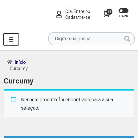
Olá, Entre ou
0
DARK
Cadastre-se
Pesquise
☰
por
produtos
aqui
Início
Curcumy
...
Curcumy
Nenhum produto foi encontrado para a sua
seleção.