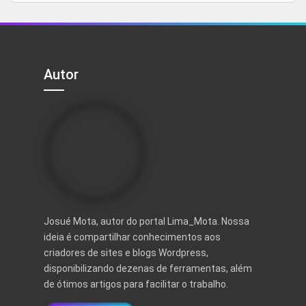
5
original
atual
era:
é:
R$ 497,00.
R$ 97,00.
Autor
Josué Mota, autor do portal Lima_Mota. Nossa
ideia é compartilhar conhecimentos aos
criadores de sites e blogs Wordpress,
disponibilizando dezenas de ferramentas, além
de ótimos artigos para facilitar o trabalho.