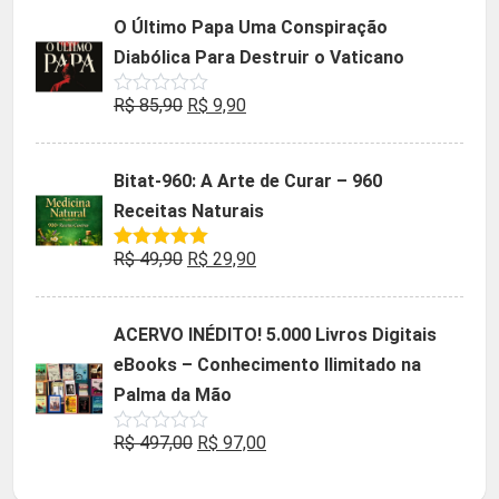
5
original
atual
O Último Papa Uma Conspiração
era:
é:
Diabólica Para Destruir o Vaticano
R$ 47,32.
R$ 9,90.
O
O
R$
85,90
R$
9,90
Avaliação
0
preço
preço
de
5
original
atual
Bitat-960: A Arte de Curar – 960
era:
é:
Receitas Naturais
R$ 85,90.
R$ 9,90.
O
O
R$
49,90
R$
29,90
Avaliação
5.00
de 5
preço
preço
original
atual
ACERVO INÉDITO! 5.000 Livros Digitais
era:
é:
eBooks – Conhecimento Ilimitado na
R$ 49,90.
R$ 29,90.
Palma da Mão
O
O
R$
497,00
R$
97,00
Avaliação
0
preço
preço
de