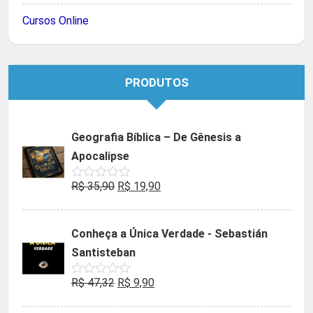
Cursos Online
PRODUTOS
Geografia Bíblica – De Gênesis a
Apocalipse
O
O
R$
35,90
R$
19,90
Avaliação
0
preço
preço
de
5
original
atual
Conheça a Única Verdade - Sebastián
era:
é:
Santisteban
R$ 35,90.
R$ 19,90.
O
O
R$
47,32
R$
9,90
Avaliação
0
preço
preço
de