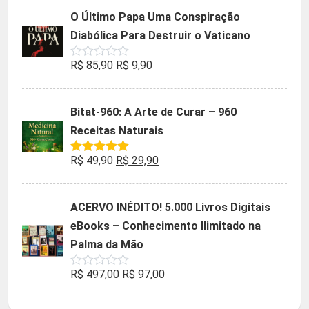
5
original
atual
O Último Papa Uma Conspiração
era:
é:
Diabólica Para Destruir o Vaticano
R$ 47,32.
R$ 9,90.
O
O
R$
85,90
R$
9,90
Avaliação
0
preço
preço
de
5
original
atual
Bitat-960: A Arte de Curar – 960
era:
é:
Receitas Naturais
R$ 85,90.
R$ 9,90.
O
O
R$
49,90
R$
29,90
Avaliação
5.00
de 5
preço
preço
original
atual
ACERVO INÉDITO! 5.000 Livros Digitais
era:
é:
eBooks – Conhecimento Ilimitado na
R$ 49,90.
R$ 29,90.
Palma da Mão
O
O
R$
497,00
R$
97,00
Avaliação
0
preço
preço
de