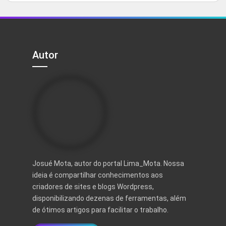
5
original
atual
era:
é:
R$ 497,00.
R$ 97,00.
Autor
Josué Mota, autor do portal Lima_Mota. Nossa
ideia é compartilhar conhecimentos aos
criadores de sites e blogs Wordpress,
disponibilizando dezenas de ferramentas, além
de ótimos artigos para facilitar o trabalho.