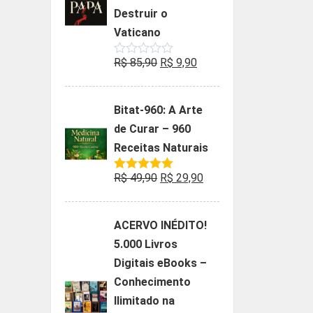
Destruir o
Vaticano
O
O
R$
85,90
R$
9,90
Avaliação
0
preço
preço
de
5
original
atual
Bitat-960: A Arte
era:
é:
de Curar – 960
R$ 85,90.
R$ 9,90.
Receitas Naturais
O
O
R$
49,90
R$
29,90
Avaliação
5.00
de 5
preço
preço
original
atual
ACERVO INÉDITO!
era:
é:
5.000 Livros
R$ 49,90.
R$ 29,90.
Digitais eBooks –
Conhecimento
Ilimitado na