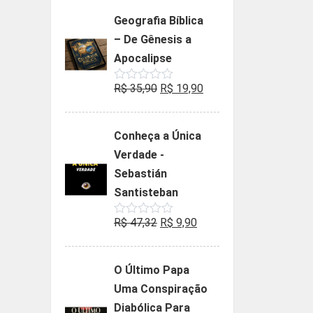
Geografia Bíblica
– De Gênesis a
Apocalipse
O
O
R$
35,90
R$
19,90
Avaliação
0
preço
preço
de
5
original
atual
Conheça a Única
era:
é:
Verdade -
R$ 35,90.
R$ 19,90.
Sebastián
Santisteban
O
O
R$
47,32
R$
9,90
Avaliação
0
preço
preço
de
5
original
atual
O Último Papa
era:
é:
Uma Conspiração
R$ 47,32.
R$ 9,90.
Diabólica Para