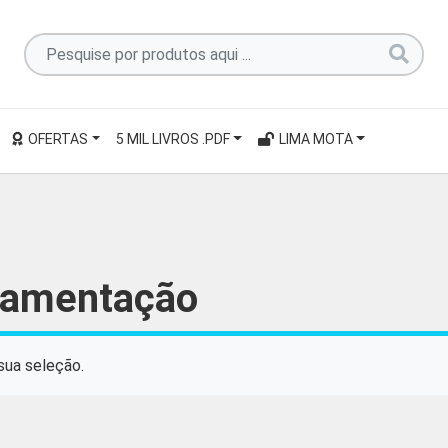
Pesquise
por
produtos
aqui
OFERTAS
5 MIL LIVROS .PDF
LIMA MOTA
...
amentação
sua seleção.