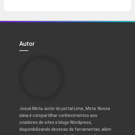
0
preço
preço
de
5
original
atual
era:
é:
R$ 497,00.
R$ 97,00.
Autor
Josué Mota, autor do portal Lima_Mota. Nossa
ideia é compartilhar conhecimentos aos
criadores de sites e blogs Wordpress,
disponibilizando dezenas de ferramentas, além