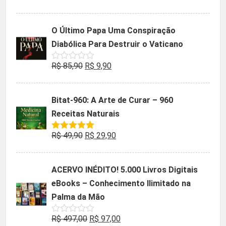
0
preço
preço
de
5
original
atual
O Último Papa Uma Conspiração
era:
é:
Diabólica Para Destruir o Vaticano
R$ 47,32.
R$ 9,90.
O
O
R$
85,90
R$
9,90
Avaliação
0
preço
preço
de
5
original
atual
Bitat-960: A Arte de Curar – 960
era:
é:
Receitas Naturais
R$ 85,90.
R$ 9,90.
O
O
R$
49,90
R$
29,90
Avaliação
5.00
de 5
preço
preço
original
atual
ACERVO INÉDITO! 5.000 Livros Digitais
era:
é:
eBooks – Conhecimento Ilimitado na
R$ 49,90.
R$ 29,90.
Palma da Mão
O
O
R$
497,00
R$
97,00
Avaliação