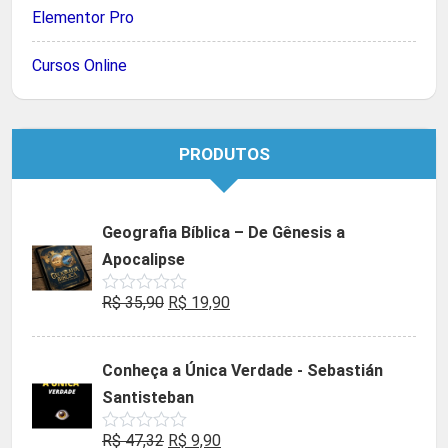
Elementor Pro
Cursos Online
PRODUTOS
Geografia Bíblica – De Gênesis a
Apocalipse
O
O
R$
35,90
R$
19,90
Avaliação
0
preço
preço
de
5
original
atual
Conheça a Única Verdade - Sebastián
era:
é:
Santisteban
R$ 35,90.
R$ 19,90.
O
O
R$
47,32
R$
9,90
Avaliação